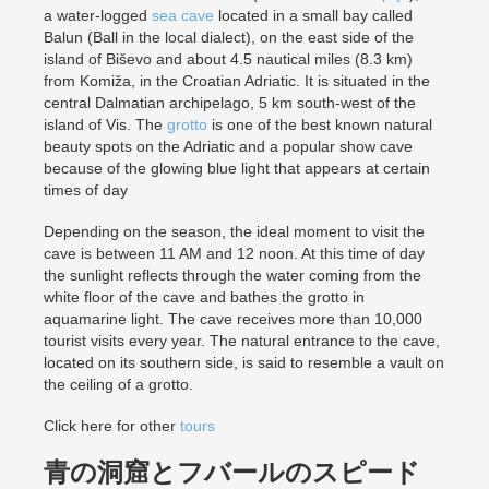
a water-logged
sea cave
located in a small bay called
Balun (Ball in the local dialect), on the east side of the
island of Biševo and about 4.5 nautical miles (8.3 km)
from Komiža, in the Croatian Adriatic. It is situated in the
central Dalmatian archipelago, 5 km south-west of the
island of Vis. The
grotto
is one of the best known natural
beauty spots on the Adriatic and a popular show cave
because of the glowing blue light that appears at certain
times of day
Depending on the season, the ideal moment to visit the
cave is between 11 AM and 12 noon. At this time of day
the sunlight reflects through the water coming from the
white floor of the cave and bathes the grotto in
aquamarine light. The cave receives more than 10,000
tourist visits every year. The natural entrance to the cave,
located on its southern side, is said to resemble a vault on
the ceiling of a grotto.
Click here for other
tours
青の洞窟とフバールのスピード