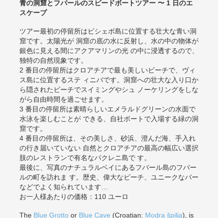
青の洞窟とフバールのスピードボートツアー 〜 1 日のエ
スケープ
ツアー最初の停留所はビシェボ島に位置する壮大な青い洞
窟です。太陽光が 洞窟の底の水に反射し、水の中の物体が
銀色に見える間にアクアマリンの光 の中に浸透するので、
独特の自然現象です。
2 番目の停留所はクロアチアで最も美しいビーチで、ヴィ
ス島に位置するステ ィニバです。洞窟への壮大な入り口か
ら隠されたビーチでスイミングやシュ ノーケリングをしな
がら自由時間を過ごせます。
3 番目の停留所は素晴らしいエメラルドグリーンの水面で
水泳を楽しむことが できる、自社ボートで入場する緑の洞
窟です。
4 番目の停留所は、その美しさ、砂浜、澄んだ海、手入れ
の行き届いていない 自然とクロアチアの最高の幅広い選択
肢のレストランで有名なパクレニ島で す。
最後に、写真のナチュラルベイにあるフバール島のフバー
ルの町を訪れま す。歴史、偉大なビーチ、ユニークなバー
などでよく知られています…
お一人様あたりの価格：110 ユーロ
The
Blue Grotto
or
Blue Cave
(Croatian:
Modra špilja
), is