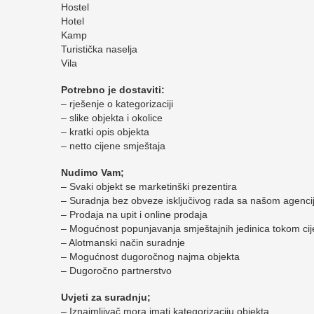
Hostel
Hotel
Kamp
Turistička naselja
Vila
Potrebno je dostaviti:
– rješenje o kategorizaciji
– slike objekta i okolice
– kratki opis objekta
– netto cijene smještaja
Nudimo Vam;
– Svaki objekt se marketinški prezentira
– Suradnja bez obveze isključivog rada sa našom agenc
– Prodaja na upit i online prodaja
– Mogućnost popunjavanja smještajnih jedinica tokom cij
– Alotmanski način suradnje
– Mogućnost dugoročnog najma objekta
– Dugoročno partnerstvo
Uvjeti za suradnju;
– Iznajmljivač mora imati kategorizaciju objekta