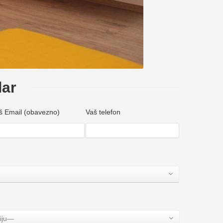
lar
š Email (obavezno)
Vaš telefon
iju—