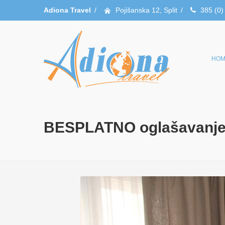
Adiona Travel
/
Pojišanska 12, Split
/
385 (0)
HOM
BESPLATNO oglašavanje s