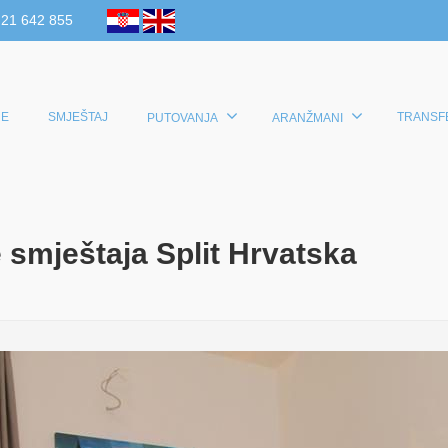
 21 642 855
E
SMJEŠTAJ
TRANSF
PUTOVANJA
ARANŽMANI
mještaja Split Hrvatska