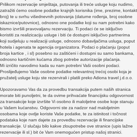
Prilikom rezervacije smještaja, putovanja ili treće usluge koju nudimo,
zatražiti ćemo osobne podatke krajnjih korisnika (ime, prezime, kontakt
broj) te u svrhu višednevnih potovanja (datume rođenja, broj osobne
iskaznice/putovnice), odnosno one podatke koji su nam potrebni kako
bismo izvršili pravovaljanu rezervaciju. Ti podaci će se isključivo
koristiti za realizicaciju usluge i biti će dostupni isključivo partnerima
koji sudjeluju u realizaciji usluge, odnosno dobavljačima usluga, poput
hotela i agenata te agencija organizatora. Podaci o plaćanju (poput
broja kartice , i sl) posebno su zaštićeni i dostupni su samo bankama,
odnosno kartičnim kućama zbog potrebe autorizacije plaćanja.
Mi izričito navodimo kada su nam potrebni Vaši osobni podaci.
Proslijeđujemo Vaše osobne podatke relevantnoj trećoj osobi koja je
pružatelj usluge koju ste rezervirali i platili preko Adiona travel j.d.o.o.
Upozoravamo Vas da za provedbu transakcija putem naših stranica
morate biti punoljetni, te da ovime prihvaćate financijsku odgovornost
za transakcije koje izvršite Vi osobno ili maloljetne osobe koje stanuju
u Vašem kućanstvu. Odgovorni ste za nadzor nad maloljetnim
osobama koje ovdje koriste Vaše podatke, te za istinitost i točnost
podataka koje nam dajete za provedbu rezervacije ili financijske
transakcije. U slučaju bilo kakve zloupotrebe ove stranice (upis lažne
rezervacije ili sl.) bit će Vam onemogućen pristup našoj stranici.