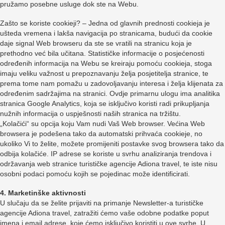
pružamo posebne usluge dok ste na Webu.
Zašto se koriste cookieji? – Jedna od glavnih prednosti cookieja je
ušteda vremena i lakša navigacija po stranicama, budući da cookie
daje signal Web browseru da ste se vratili na stranicu koja je
prethodno već bila učitana. Statističke informacije o posjećenosti
određenih informacija na Webu se kreiraju pomoću cookieja, stoga
imaju veliku važnost u prepoznavanju želja posjetitelja stranice, te
prema tome nam pomažu u zadovoljavanju interesa i želja klijenata za
određenim sadržajima na stranici. Ovdje primarnu ulogu ima analitika
stranica Google Analytics, koja se isključivo koristi radi prikupljanja
nužnih informacija o uspješnosti naših stranica na tržištu.
„Kolačići“ su opcija koju Vam nudi Vaš Web browser. Većina Web
browsera je podešena tako da automatski prihvaća cookieje, no
ukoliko Vi to želite, možete promijeniti postavke svog browsera tako da
odbija kolačiće. IP adrese se koriste u svrhu analiziranja trendova i
održavanja web stranice turističke agencije Adiona travel, te iste nisu
osobni podaci pomoću kojih se pojedinac može identificirati.
4. Marketinške aktivnosti
U slučaju da se želite prijaviti na primanje Newsletter-a turističke
agencije Adiona travel, zatražiti ćemo vaše odobne podatke poput
imena i email adrese, koje ćemo isključivo koristiti u ove svrhe. U