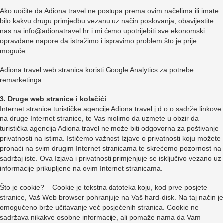
Ako uočite da Adiona travel ne postupa prema ovim načelima ili imate
bilo kakvu drugu primjedbu vezanu uz način poslovanja, obavijestite
nas na info@adionatravel.hr i mi ćemo upotrijebiti sve ekonomski
opravdane napore da istražimo i ispravimo problem što je prije
moguće.
Adiona travel web stranica koristi Google Analytics za potrebe
remarketinga.
3. Druge web stranice i kolačići
Internet stranice turističke agencije Adiona travel j.d.o.o sadrže linkove
na druge Internet stranice, te Vas molimo da uzmete u obzir da
turistička agencija Adiona travel ne može biti odgovorna za poštivanje
privatnosti na istima. Ističemo važnost Izjave o privatnosti koju možete
pronaći na svim drugim Internet stranicama te skrećemo pozornost na
sadržaj iste. Ova Izjava i privatnosti primjenjuje se isključivo vezano uz
informacije prikupljene na ovim Internet stranicama.
Što je cookie? – Cookie je tekstna datoteka koju, kod prve posjete
stranice, Vaš Web browser pohranjuje na Vaš hard-disk. Na taj način je
omogućeno brže učitavanje već posjećenih stranica. Cookie ne
sadržava nikakve osobne informacije, ali pomaže nama da Vam