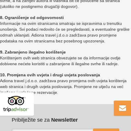
svrhe, a na zahtjev autora ili vlasnika bit će povučene sa stranica
(ukoliko ne postignemo drugačiji dogovor).
8. Ograničenje od odgovornosti
Informacije na ovim stranicama smatraju se ispravnima u trenutku
unošenja. Svi podaci redovito će se pregledavati, a eventualne greške
odmah uklanjati. Adiona travel j.d.o.o zadržava pravo promjene
podataka na ovim stranicama bez posebnog upozorenja.
9. Zabranjeno ilegalno korištenje
Korištenjem ovih web stranica obvezujete se da informacije ovdje
dobivene nećete koristiti u zabranjene ili ilegalne svrhe ili radnje.
10. Promjena ovih uvjeta i drugi uvjeta poslovanja
Adiona travel j.d.o.o. zadržava pravo promjena ovih uvjeta korištenja
web stranica i drugih uvjeta poslovanja. Promjene ne utječu na već
izvršene i uplaćene rezervacije.
Pribilježite se za
Newsletter