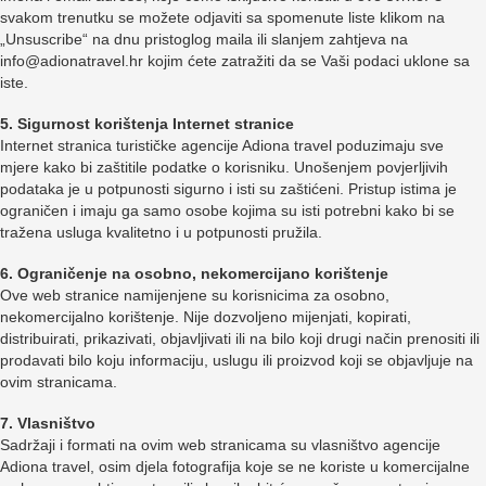
svakom trenutku se možete odjaviti sa spomenute liste klikom na
„Unsuscribe“ na dnu pristoglog maila ili slanjem zahtjeva na
info@adionatravel.hr kojim ćete zatražiti da se Vaši podaci uklone sa
iste.
5. Sigurnost korištenja Internet stranice
Internet stranica turističke agencije Adiona travel poduzimaju sve
mjere kako bi zaštitile podatke o korisniku. Unošenjem povjerljivih
podataka je u potpunosti sigurno i isti su zaštićeni. Pristup istima je
ograničen i imaju ga samo osobe kojima su isti potrebni kako bi se
tražena usluga kvalitetno i u potpunosti pružila.
6. Ograničenje na osobno, nekomercijano korištenje
Ove web stranice namijenjene su korisnicima za osobno,
nekomercijalno korištenje. Nije dozvoljeno mijenjati, kopirati,
distribuirati, prikazivati, objavljivati ili na bilo koji drugi način prenositi ili
prodavati bilo koju informaciju, uslugu ili proizvod koji se objavljuje na
ovim stranicama.
7. Vlasništvo
Sadržaji i formati na ovim web stranicama su vlasništvo agencije
Adiona travel, osim djela fotografija koje se ne koriste u komercijalne