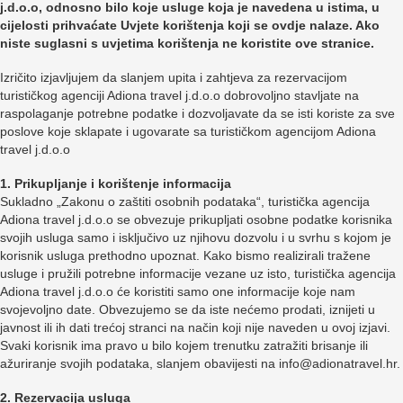
j.d.o.o, odnosno bilo koje usluge koja je navedena u istima, u
cijelosti prihvaćate Uvjete korištenja koji se ovdje nalaze. Ako
niste suglasni s uvjetima korištenja ne koristite ove stranice.
Izričito izjavljujem da slanjem upita i zahtjeva za rezervacijom
turističkog agenciji Adiona travel j.d.o.o dobrovoljno stavljate na
raspolaganje potrebne podatke i dozvoljavate da se isti koriste za sve
poslove koje sklapate i ugovarate sa turističkom agencijom Adiona
travel j.d.o.o
1. Prikupljanje i korištenje informacija
Sukladno „Zakonu o zaštiti osobnih podataka“, turistička agencija
Adiona travel j.d.o.o se obvezuje prikupljati osobne podatke korisnika
svojih usluga samo i isključivo uz njihovu dozvolu i u svrhu s kojom je
korisnik usluga prethodno upoznat. Kako bismo realizirali tražene
usluge i pružili potrebne informacije vezane uz isto, turistička agencija
Adiona travel j.d.o.o će koristiti samo one informacije koje nam
svojevoljno date. Obvezujemo se da iste nećemo prodati, iznijeti u
javnost ili ih dati trećoj stranci na način koji nije naveden u ovoj izjavi.
Svaki korisnik ima pravo u bilo kojem trenutku zatražiti brisanje ili
ažuriranje svojih podataka, slanjem obavijesti na info@adionatravel.hr.
2. Rezervacija usluga