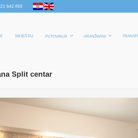
 21 642 855
E
SMJEŠTAJ
TRANSF
PUTOVANJA
ARANŽMANI
na Split centar