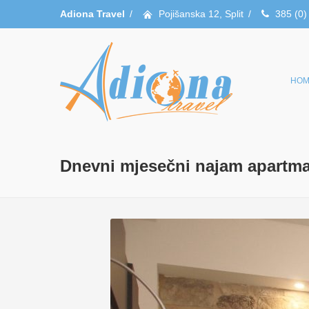
Adiona Travel
/
Pojišanska 12, Split
/
385 (0)
HOM
Dnevni mjesečni najam apartma