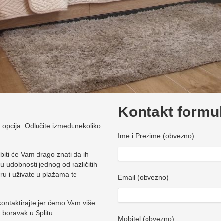
Kontakt formu
 opcija. Odlučite izmeđunekoliko
Ime i Prezime (obvezno)
, biti će Vam drago znati da ih
 udobnosti jednog od različitih
uru i uživate u plažama te
Email (obvezno)
 kontaktirajte jer ćemo Vam više
 boravak u Splitu.
Mobitel (obvezno)