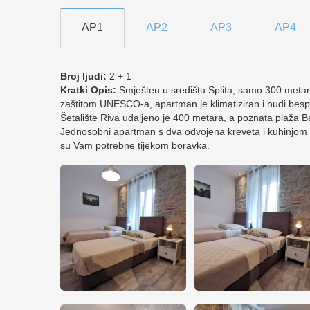
AP1
AP2
AP3
AP4
Broj ljudi:
2 + 1
Kratki Opis:
Smješten u središtu Splita, samo 300 metar
zaštitom UNESCO-a, apartman je klimatiziran i nudi bespla
Šetalište Riva udaljeno je 400 metara, a poznata plaža B
Jednosobni apartman s dva odvojena kreveta i kuhinjom 
su Vam potrebne tijekom boravka.