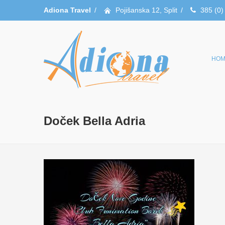
Adiona Travel
/
Pojišanska 12, Split
/
385 (0)
HOM
Doček Bella Adria