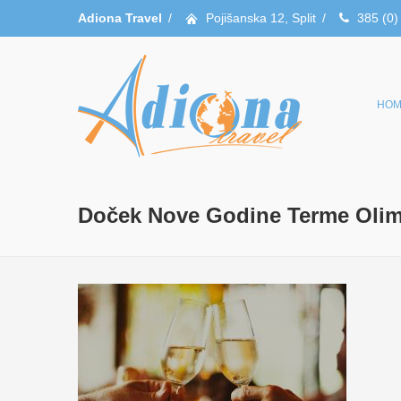
Adiona Travel
/
Pojišanska 12, Split
/
385 (0)
HOM
Doček Nove Godine Terme Olim