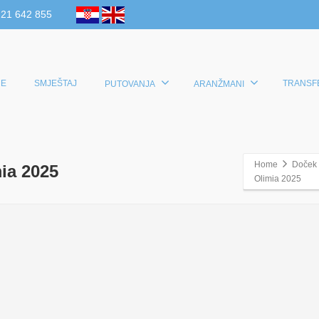
 21 642 855
E
SMJEŠTAJ
TRANSF
PUTOVANJA
ARANŽMANI
Home
Doček 
ia 2025
Olimia 2025