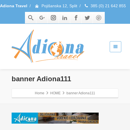
Adiona Travel
/
Pojišanska 12, Split
/
385 (0) 21 642 855
banner Adiona111
Home
HOME
banner Adiona111