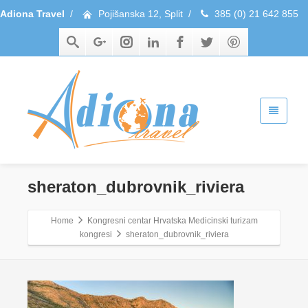
Adiona Travel
/
Pojišanska 12, Split
/
385 (0) 21 642 855
sheraton_dubrovnik_riviera
Home
Kongresni centar Hrvatska Medicinski turizam
kongresi
sheraton_dubrovnik_riviera