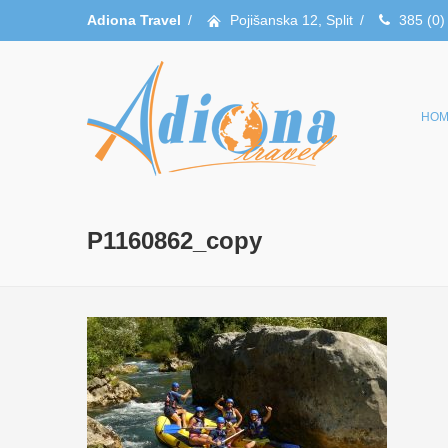
Adiona Travel
/
Pojišanska 12, Split
/
385 (0)
HOM
P1160862_copy