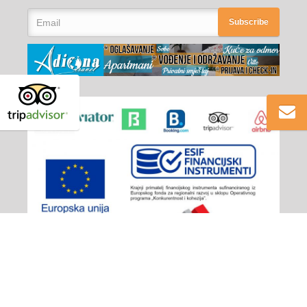
Subscribe
Adiona Travel
© 2026 - All rights reserved
Izjava o privatnosti
/
Plaćanje
/
Opći uvjeti poslovanja
/
Načini plaćanja i prigovor