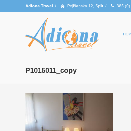
Adiona Travel
/
Pojišanska 12, Split
/
385 (0)
HOM
P1015011_copy