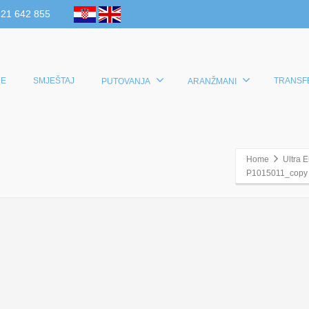
 21 642 855
E
SMJEŠTAJ
TRANSF
PUTOVANJA
ARANŽMANI
Home
Ultra 
P1015011_copy