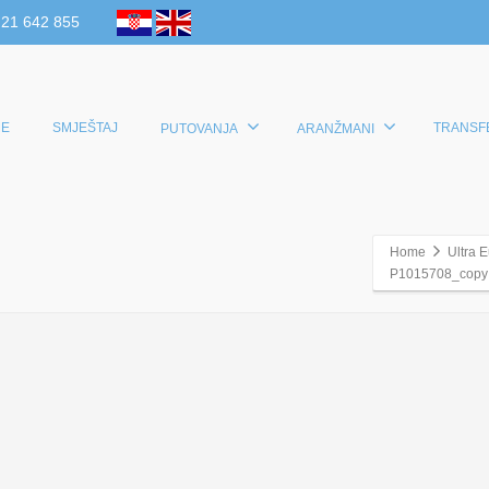
 21 642 855
E
SMJEŠTAJ
TRANSF
PUTOVANJA
ARANŽMANI
Home
Ultra 
P1015708_copy