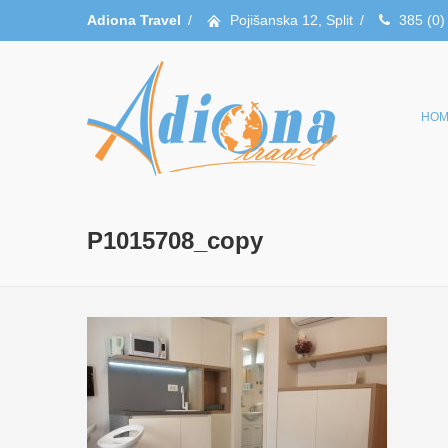
Adiona Travel
/
Pojišanska 12, Split
/
385 (0)
HOM
P1015708_copy