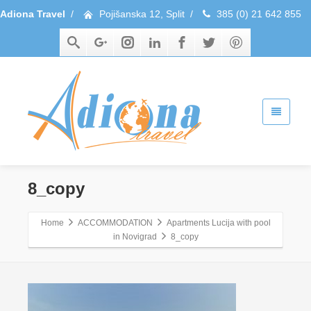
Adiona Travel
/
Pojišanska 12, Split
/
385 (0) 21 642 855
8_copy
Home
ACCOMMODATION
Apartments Lucija with pool
in Novigrad
8_copy