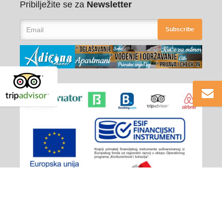
Pribilježite se za
Newsletter
Subscribe
Adiona Travel
© 2026 - All rights reserved
Izjava o privatnosti
/
Plaćanje
/
Opći uvjeti poslovanja
/