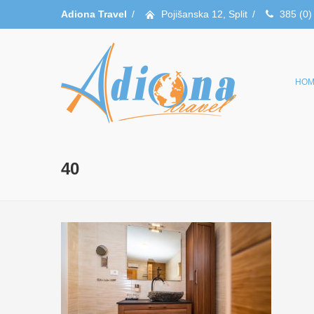
Adiona Travel
/
Pojišanska 12, Split
/
385 (0)
HOM
40