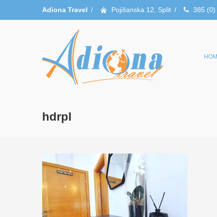
Adiona Travel
/
Pojišanska 12, Split
/
385 (0)
HOM
hdrpl