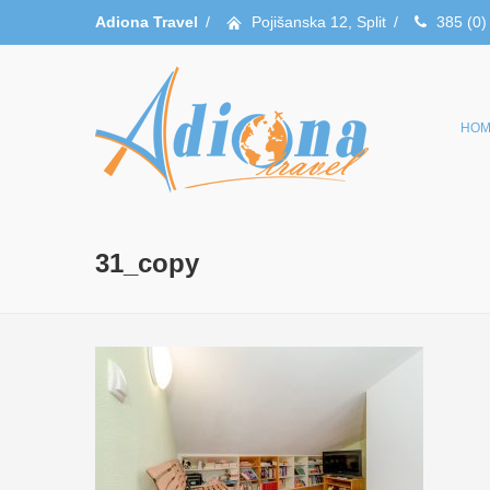
Adiona Travel
/
Pojišanska 12, Split
/
385 (0)
HOM
31_copy