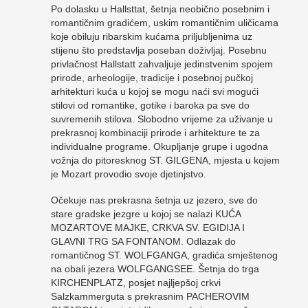
Po dolasku u Hallsttat, šetnja neobično posebnim i
romantičnim gradićem, uskim romantičnim uličicama
koje obiluju ribarskim kućama priljubljenima uz
stijenu što predstavlja poseban doživljaj. Posebnu
privlačnost Hallstatt zahvaljuje jedinstvenim spojem
prirode, arheologije, tradicije i posebnoj pučkoj
arhitekturi kuća u kojoj se mogu naći svi mogući
stilovi od romantike, gotike i baroka pa sve do
suvremenih stilova. Slobodno vrijeme za uživanje u
prekrasnoj kombinaciji prirode i arhitekture te za
individualne programe. Okupljanje grupe i ugodna
vožnja do pitoresknog ST. GILGENA, mjesta u kojem
je Mozart provodio svoje djetinjstvo.
Očekuje nas prekrasna šetnja uz jezero, sve do
stare gradske jezgre u kojoj se nalazi KUĆA
MOZARTOVE MAJKE, CRKVA SV. EGIDIJA I
GLAVNI TRG SA FONTANOM. Odlazak do
romantičnog ST. WOLFGANGA, gradića smještenog
na obali jezera WOLFGANGSEE. Šetnja do trga
KIRCHENPLATZ, posjet najljepšoj crkvi
Salzkammerguta s prekrasnim PACHEROVIM