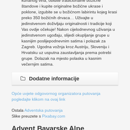
kuhanog vina, obiđite tradicionalne božićne
štandove i kupite originalne božićne ukrase i
poklone, izgubite se u božićnom labirintu kojeg krasi
preko 350 božićnih drvaca… Uživajte u
jedinstvenom doživljaju originalnosti i tradicije koji
Vas ovdje očekuje! Nakon cijelodnevnog uživanja u
jedinstvenom ugođaju, slijedi okupljanje grupe u
kasnijim poslijepodnevnim satima i polazak za
Zagreb. Ugodna vožnja kroz Austriju, Sloveniju i
Hrvatsku uz usputna zaustavljanja prema potrebi
grupe. Dolazak na mjesto polaska u kasnim
večernjim satima.
Dodatne informacije
Opće uvjete odgovornog organizatora putovanja
pogledajte klikom na ovaj link
Ostala
Adventska putovanja
Slike preuzete s
Pixabay.com
Advent Bavarske Alpe