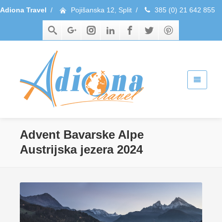
Adiona Travel
/
Pojišanska 12, Split
/
385 (0) 21 642 855
Advent Bavarske Alpe
Austrijska jezera 2024