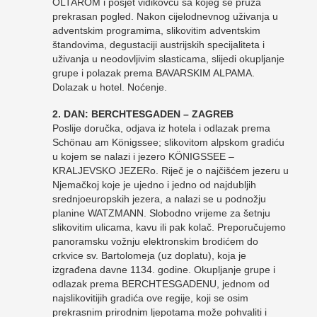
OLTAROM i posjet vidikovcu sa kojeg se pruža
prekrasan pogled. Nakon cijelodnevnog uživanja u
adventskim programima, slikovitim adventskim
štandovima, degustaciji austrijskih specijaliteta i
uživanja u neodovljivim slasticama, slijedi okupljanje
grupe i polazak prema BAVARSKIM ALPAMA.
Dolazak u hotel. Noćenje.
2. DAN: BERCHTESGADEN – ZAGREB
Poslije doručka, odjava iz hotela i odlazak prema
Schönau am Königssee; slikovitom alpskom gradiću
u kojem se nalazi i jezero KÖNIGSSEE –
KRALJEVSKO JEZERo. Riječ je o najčišćem jezeru u
Njemačkoj koje je ujedno i jedno od najdubljih
srednjoeuropskih jezera, a nalazi se u podnožju
planine WATZMANN. Slobodno vrijeme za šetnju
slikovitim ulicama, kavu ili pak kolač. Preporučujemo
panoramsku vožnju elektronskim brodićem do
crkvice sv. Bartolomeja (uz doplatu), koja je
izgrađena davne 1134. godine. Okupljanje grupe i
odlazak prema BERCHTESGADENU, jednom od
najslikovitijih gradića ove regije, koji se osim
prekrasnim prirodnim ljepotama može pohvaliti i