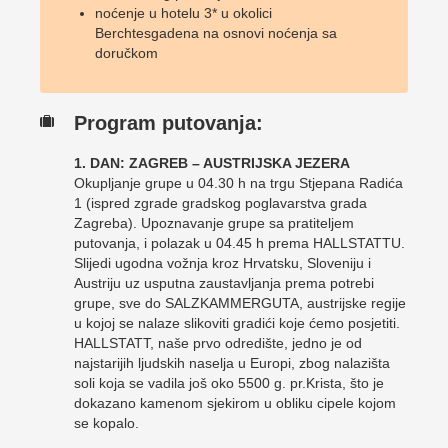
noćenje u hotelu 3* u okolici
Berchtesgadena na osnovi noćenja sa
doručkom
Program putovanja:
1. DAN: ZAGREB – AUSTRIJSKA JEZERA
Okupljanje grupe u 04.30 h na trgu Stjepana Radića
1 (ispred zgrade gradskog poglavarstva grada
Zagreba). Upoznavanje grupe sa pratiteljem
putovanja, i polazak u 04.45 h prema HALLSTATTU.
Slijedi ugodna vožnja kroz Hrvatsku, Sloveniju i
Austriju uz usputna zaustavljanja prema potrebi
grupe, sve do SALZKAMMERGUTA, austrijske regije
u kojoj se nalaze slikoviti gradići koje ćemo posjetiti.
HALLSTATT, naše prvo odredište, jedno je od
najstarijih ljudskih naselja u Europi, zbog nalazišta
soli koja se vadila još oko 5500 g. pr.Krista, što je
dokazano kamenom sjekirom u obliku cipele kojom
se kopalo.