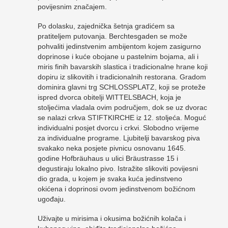
povijesnim značajem.
Po dolasku, zajednička šetnja gradićem sa
pratiteljem putovanja. Berchtesgaden se može
pohvaliti jedinstvenim ambijentom kojem zasigurno
doprinose i kuće obojane u pastelnim bojama, ali i
miris finih bavarskih slastica i tradicionalne hrane koji
dopiru iz slikovitih i tradicionalnih restorana. Gradom
dominira glavni trg SCHLOSSPLATZ, koji se proteže
ispred dvorca obitelji WITTELSBACH, koja je
stoljećima vladala ovim područjem, dok se uz dvorac
se nalazi crkva STIFTKIRCHE iz 12. stoljeća. Moguć
individualni posjet dvorcu i crkvi. Slobodno vrijeme
za individualne programe. Ljubitelji bavarskog piva
svakako neka posjete pivnicu osnovanu 1645.
godine Hofbräuhaus u ulici Bräustrasse 15 i
degustiraju lokalno pivo. Istražite slikoviti povijesni
dio grada, u kojem je svaka kuća jedinstveno
okićena i doprinosi ovom jedinstvenom božićnom
ugođaju.
Uživajte u mirisima i okusima božićnih kolača i