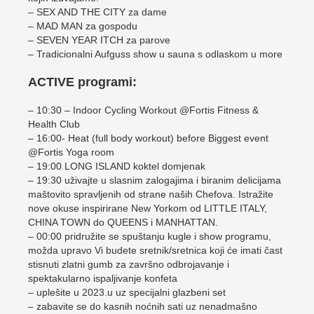
– SEX AND THE CITY za dame
– MAD MAN za gospodu
– SEVEN YEAR ITCH za parove
– Tradicionalni Aufguss show u sauna s odlaskom u more
ACTIVE programi:
– 10:30 – Indoor Cycling Workout @Fortis Fitness &
Health Club
– 16:00- Heat (full body workout) before Biggest event
@Fortis Yoga room
– 19:00 LONG ISLAND koktel domjenak
– 19:30 uživajte u slasnim zalogajima i biranim delicijama
maštovito spravljenih od strane naših Chefova. Istražite
nove okuse inspirirane New Yorkom od LITTLE ITALY,
CHINA TOWN do QUEENS i MANHATTAN.
– 00:00 pridružite se spuštanju kugle i show programu,
možda upravo Vi budete sretnik/sretnica koji će imati čast
stisnuti zlatni gumb za završno odbrojavanje i
spektakularno ispaljivanje konfeta
– uplešite u 2023.u uz specijalni glazbeni set
– zabavite se do kasnih noćnih sati uz nenadmašno