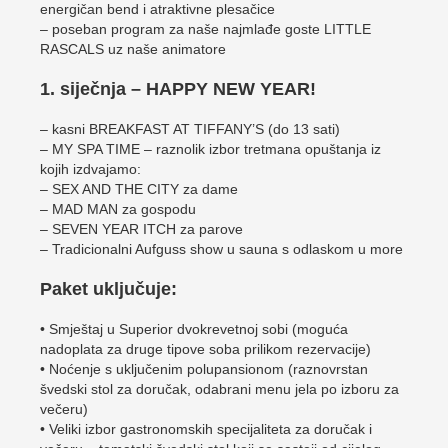
energičan bend i atraktivne plesačice
– poseban program za naše najmlađe goste LITTLE
RASCALS uz naše animatore
1. siječnja – HAPPY NEW YEAR!
– kasni BREAKFAST AT TIFFANY’S (do 13 sati)
– MY SPA TIME – raznolik izbor tretmana opuštanja iz
kojih izdvajamo:
– SEX AND THE CITY za dame
– MAD MAN za gospodu
– SEVEN YEAR ITCH za parove
– Tradicionalni Aufguss show u sauna s odlaskom u more
Paket uključuje:
• Smještaj u Superior dvokrevetnoj sobi (moguća
nadoplata za druge tipove soba prilikom rezervacije)
• Noćenje s uključenim polupansionom (raznovrstan
švedski stol za doručak, odabrani menu jela po izboru za
večeru)
• Veliki izbor gastronomskih specijaliteta za doručak i