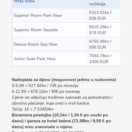
Vrsta sobe
nočenja
6313.91kn /
Superior Room Park View
838 EUR
6615.29kn /
Superior Room Seaside
878 EUR
6765.98kn /
Deluxe Room Sea View
898 EUR
7594.78kn /
Junior Suite Park View
1008 EUR
Nadoplata za djecu (mogucnost jedino u suitovima)
3-5,99 = 527.42kn / 70€ po nocenju
6-11,99 = 678.11kn / 90€ po nocenju
Cijene ne uključuju troškove naknade za jednokratno i
obročno plaćanje, koja ovisi o vrsti kartice.
Tečaj: 1€ = 7.53450kn
Boravisna pristojba (10,1kn / 1,34 € po osobi po
danu) i garaza za hotel Iadera (71.58kn / 9,50 € po
danu) nisu uracunate u cijenu