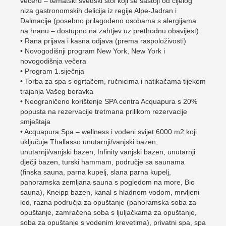
večeru – tematski švedski stol koji se sastoji od cijelog
niza gastronomskih delicija iz regije Alpe-Jadran i
Dalmacije (posebno prilagođeno osobama s alergijama
na hranu – dostupno na zahtjev uz prethodnu obavijest)
• Rana prijava i kasna odjava (prema raspoloživosti)
• Novogodišnji program New York, New York i
novogodišnja večera
• Program 1.siječnja
• Torba za spa s ogrtačem, ručnicima i natikačama tijekom
trajanja Vašeg boravka
• Neograničeno korištenje SPA centra Acquapura s 20%
popusta na rezervacije tretmana prilikom rezervacije
smještaja
• Acquapura Spa – wellness i vodeni svijet 6000 m2 koji
uključuje Thallasso unutarnji/vanjski bazen,
unutarnji/vanjski bazen, Infinity vanjski bazen, unutarnji
dječji bazen, turski hammam, područje sa saunama
(finska sauna, parna kupelj, slana parna kupelj,
panoramska zemljana sauna s pogledom na more, Bio
sauna), Kneipp bazen, kanal s hladnom vodom, mrvljeni
led, razna područja za opuštanje (panoramska soba za
opuštanje, zamračena soba s ljuljačkama za opuštanje,
soba za opuštanje s vodenim krevetima), privatni spa, spa