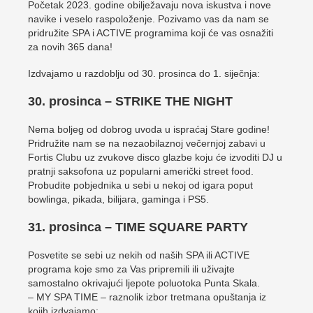
Početak 2023. godine obilježavaju nova iskustva i nove
navike i veselo raspoloženje. Pozivamo vas da nam se
pridružite SPA i ACTIVE programima koji će vas osnažiti
za novih 365 dana!
Izdvajamo u razdoblju od 30. prosinca do 1. siječnja:
30. prosinca – STRIKE THE NIGHT
Nema boljeg od dobrog uvoda u ispraćaj Stare godine!
Pridružite nam se na nezaobilaznoj večernjoj zabavi u
Fortis Clubu uz zvukove disco glazbe koju će izvoditi DJ u
pratnji saksofona uz popularni američki street food.
Probudite pobjednika u sebi u nekoj od igara poput
bowlinga, pikada, bilijara, gaminga i PS5.
31. prosinca – TIME SQUARE PARTY
Posvetite se sebi uz nekih od naših SPA ili ACTIVE
programa koje smo za Vas pripremili ili uživajte
samostalno okrivajući ljepote poluotoka Punta Skala.
– MY SPA TIME – raznolik izbor tretmana opuštanja iz
kojih izdvajamo: