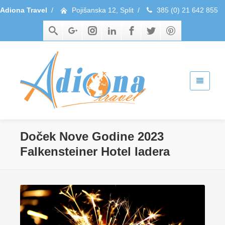
Adiona Travel
/
Pojišanska 12, Split
/
385 (0) 21 642 855
Doček Nove Godine 2023
Falkensteiner Hotel Iadera