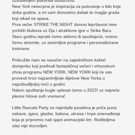
uzbuđenjem planirate budućnost.
New York neiscrpna je inspiracija za putovanje u bilo koje
doba godine, a mi vam donosimo dašak te magije grada
koji nikad ne spava.
Prva večer STRIKE THE NIGHT donosi lepršavost new
yorkših klubova uz Dja i atraktivne igre u Strike Baru.
Staru godinu ispratit ćemo aktivno ili opuštajuće, ovisno
čemu stremite, uz zanimljive programe i personalizirane
tretmane.
Pridružite nam se navečer na zajedničkom koktel
domjenku koji prethodi fantastičnoj večeri i vrhunskom
show programu NEW YORK, NEW YORK koji će vas
provesti kroz najzanimljivije dijelove New Yorka u
najuzbudljivijoj noći u godini.
Nakon spuštanja kugle uplesat ćemo u 2023! uz najveće
plesne hitove svih vremena!
Little Rascals Party za najmlađe posebna je priča puna
zabave, igara, glazbe, balona, ukrasa i hrpe iznenađenja
koja je pripremio naš sjajni animacijski tim. Roditeljima
ulaz nije dozvoljen.