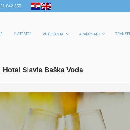
 21 642 855
E
SMJEŠTAJ
TRANSF
PUTOVANJA
ARANŽMANI
Hotel Slavia Baška Voda