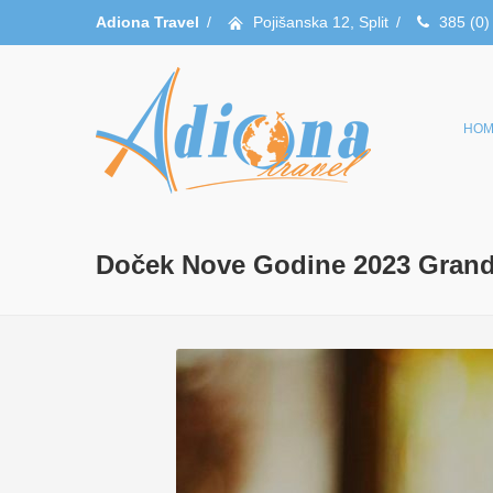
Adiona Travel
/
Pojišanska 12, Split
/
385 (0)
HOM
Doček Nove Godine 2023 Grand 