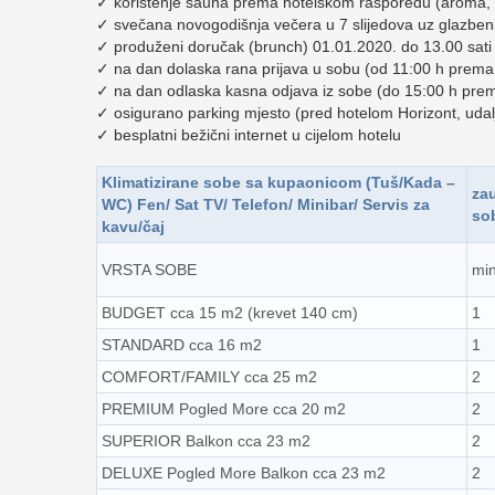
✓ korištenje sauna prema hotelskom rasporedu (aroma, b
✓ svečana novogodišnja večera u 7 slijedova uz glazben
✓ produženi doručak (brunch) 01.01.2020. do 13.00 sati
✓ na dan dolaska rana prijava u sobu (od 11:00 h prema 
✓ na dan odlaska kasna odjava iz sobe (do 15:00 h prem
✓ osigurano parking mjesto (pred hotelom Horizont, uda
✓ besplatni bežični internet u cijelom hotelu
Klimatizirane sobe sa kupaonicom (Tuš/Kada –
za
WC) Fen/ Sat TV/ Telefon/ Minibar/ Servis za
so
kavu/čaj
VRSTA SOBE
mi
BUDGET cca 15 m2 (krevet 140 cm)
1
STANDARD cca 16 m2
1
COMFORT/FAMILY cca 25 m2
2
PREMIUM Pogled More cca 20 m2
2
SUPERIOR Balkon cca 23 m2
2
DELUXE Pogled More Balkon cca 23 m2
2