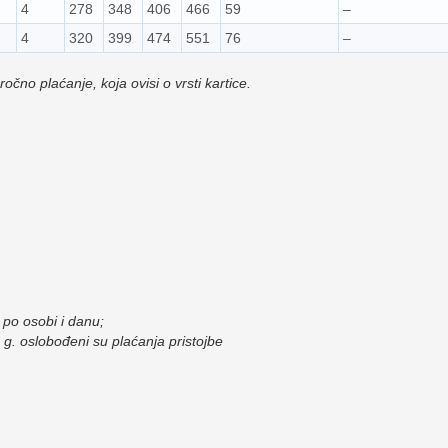
4
278
348
406
466
59
–
4
320
399
474
551
76
–
čno plaćanje, koja ovisi o vrsti kartice.
 po osobi i danu;
 g. oslobođeni su plaćanja pristojbe