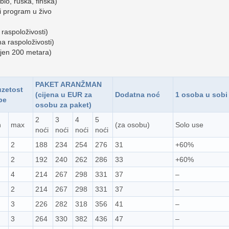
io, ruska, finska)
i program u živo
raspoloživosti)
a raspoloživosti)
ljen 200 metara)
PAKET ARANŽMAN
uzetost
(cijena u EUR za
Dodatna noć
1 osoba u sobi
be
osobu za paket)
2
3
4
5
n
max
(za osobu)
Solo use
noći
noći
noći
noći
2
188
234
254
276
31
+60%
2
192
240
262
286
33
+60%
4
214
267
298
331
37
–
2
214
267
298
331
37
–
3
226
282
318
356
41
–
3
264
330
382
436
47
–