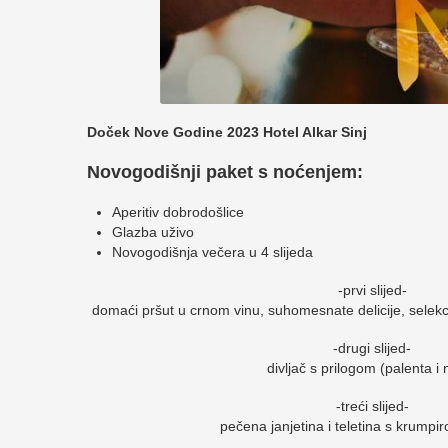
Doček Nove Godine 2023 Hotel Alkar Sinj
Novogodišnji paket s noćenjem:
Aperitiv dobrodošlice
Glazba uživo
Novogodišnja večera u 4 slijeda
-prvi slijed-
domaći pršut u crnom vinu, suhomesnate delicije, selekcij
-drugi slijed-
divljač s prilogom (palenta i n
-treći slijed-
pečena janjetina i teletina s krumpi