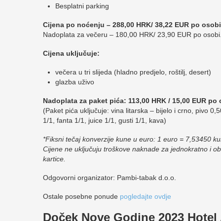
Besplatni parking
Cijena po noćenju – 288,00 HRK/ 38,22 EUR po osobi
Nadoplata za večeru – 180,00 HRK/ 23,90 EUR po osobi
Cijena uključuje:
večera u tri slijeda (hladno predjelo, roštilj, desert)
glazba uživo
Nadoplata za paket pića: 113,00 HRK / 15,00 EUR po 
(Paket pića uključuje: vina litarska – bijelo i crno, pivo 0
1/1, fanta 1/1, juice 1/1, gusti 1/1, kava)
*Fiksni tečaj konverzije kune u euro: 1 euro = 7,53450 k
Cijene ne uključuju troškove naknade za jednokratno i obr
kartice.
Odgovorni organizator: Pambi-tabak d.o.o.
Ostale posebne ponude
pogledajte ovdje
Doček Nove Godine 2023 Hotel 