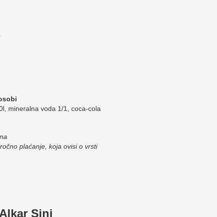
.
osobi
,50l, mineralna voda 1/1, coca-cola
una
očno plaćanje, koja ovisi o vrsti
Alkar Sinj