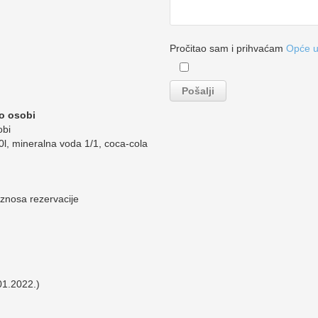
Pročitao sam i prihvaćam
Opće u
o osobi
obi
,50l, mineralna voda 1/1, coca-cola
iznosa rezervacije
01.2022.)