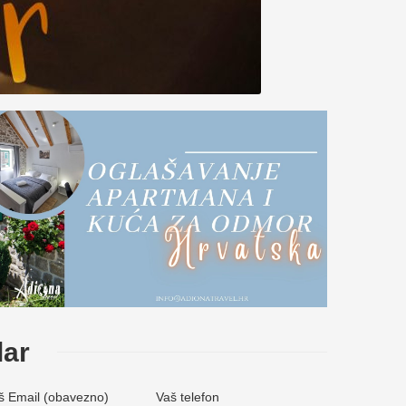
lar
š Email (obavezno)
Vaš telefon