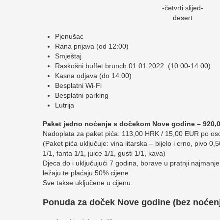
-četvrti slijed-
desert
Pjenušac
Rana prijava (od 12:00)
Smještaj
Raskošni buffet brunch 01.01.2022. (10:00-14:00)
Kasna odjava (do 14:00)
Besplatni Wi-Fi
Besplatni parking
Lutrija
Paket jedno noćenje s dočekom Nove godine – 920,
Nadoplata za paket pića: 113,00 HRK / 15,00 EUR po os
(Paket pića uključuje: vina litarska – bijelo i crno, pivo 0
1/1, fanta 1/1, juice 1/1, gusti 1/1, kava)
Djeca do i uključujući 7 godina, borave u pratnji najma
ležaju te plaćaju 50% cijene.
Sve takse uključene u cijenu.
Ponuda za doček Nove godine (bez noćenj