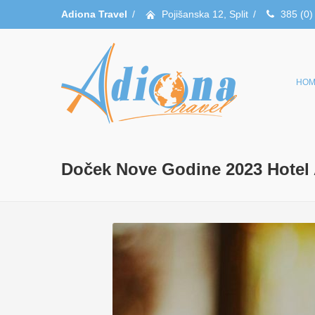
Adiona Travel
/
Pojišanska 12, Split
/
385 (0)
HOM
Doček Nove Godine 2023 Hotel 