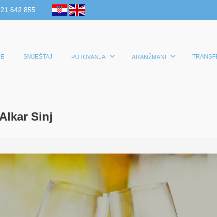
 21 642 855
E
SMJEŠTAJ
TRANSF
PUTOVANJA
ARANŽMANI
Alkar Sinj