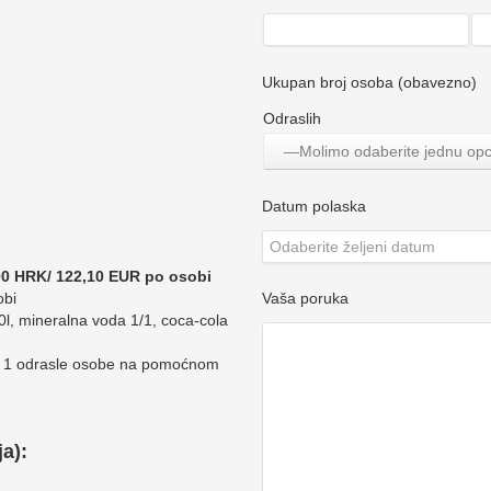
Ukupan broj osoba (obavezno)
Odraslih
—Molimo odaberite jednu op
Datum polaska
00 HRK/ 122,10 EUR po osobi
Vaša poruka
obi
,50l, mineralna voda 1/1, coca-cola
nje 1 odrasle osobe na pomoćnom
a):