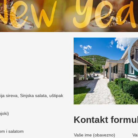
a sireva, Sinjska salata, uštipak
joki)
Kontakt formu
rom i salatom
Vaše ime (obavezno)
Va