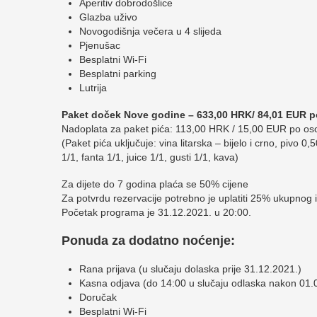
Aperitiv dobrodošlice
Glazba uživo
Novogodišnja večera u 4 slijeda
Pjenušac
Besplatni Wi-Fi
Besplatni parking
Lutrija
Paket doček Nove godine – 633,00 HRK/ 84,01 EUR p
Nadoplata za paket pića: 113,00 HRK / 15,00 EUR po os
(Paket pića uključuje: vina litarska – bijelo i crno, pivo 0
1/1, fanta 1/1, juice 1/1, gusti 1/1, kava)
Za dijete do 7 godina plaća se 50% cijene
Za potvrdu rezervacije potrebno je uplatiti 25% ukupnog 
Početak programa je 31.12.2021. u 20:00.
Ponuda za dodatno noćenje:
Rana prijava (u slučaju dolaska prije 31.12.2021.)
Kasna odjava (do 14:00 u slučaju odlaska nakon 01.
Doručak
Besplatni Wi-Fi