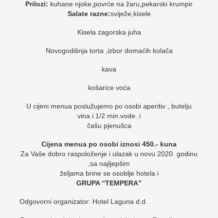
Prilozi:
kuhane njoke,povrće na žaru,pekarski krumpir
Salate razne:
sviježe,kisele
Kisela zagorska juha
Novogodišnja torta ,izbor domaćih kolača
kava
košarice voća
U cijeni menua poslužujemo po osobi aperitiv , butelju
vina i 1/2 min.vode. i
čašu pjenušca
Cijena menua po osobi iznosi 450.- kuna
Za Vaše dobro raspoloženje i ulazak u novu 2020. godinu
,sa najljepšim
željama brine se osoblje hotela i
GRUPA “TEMPERA”
Odgovorni organizator: Hotel Laguna d.d.