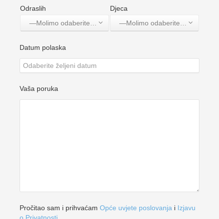
Odraslih
Djeca
—Molimo odaberite jednu opciju—
—Molimo odaberite jednu opciju—
Datum polaska
Vaša poruka
Pročitao sam i prihvaćam
Opće uvjete poslovanja
i
Izjavu
o Privatnosti