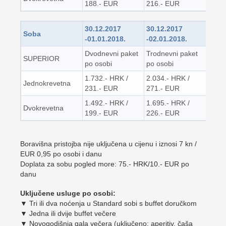
188.- EUR
216.- EUR
30.12.2017
30.12.2017
Soba
-01.01.2018.
-02.01.2018.
Dvodnevni paket
Trodnevni paket
SUPERIOR
po osobi
po osobi
1.732.- HRK /
2.034.- HRK /
Jednokrevetna
231.- EUR
271.- EUR
1.492.- HRK /
1.695.- HRK /
Dvokrevetna
199.- EUR
226.- EUR
Boravišna pristojba nije uključena u cijenu i iznosi 7 kn /
EUR 0,95 po osobi i danu
Doplata za sobu pogled more: 75.- HRK/10.- EUR po
danu
Uključene usluge po osobi:
▼ Tri ili dva noćenja u Standard sobi s buffet doručkom
▼ Jedna ili dvije buffet večere
▼ Novogodišnja gala večera (uključeno: aperitiv, čaša