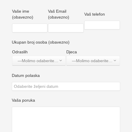
Vaše ime
Vaš Email
Vaš telefon
(obavezno)
(obavezno)
Ukupan broj osoba (obavezno)
Odraslih
Djeca
—Molimo odaberite jednu opciju—
—Molimo odaberite jednu opciju—
Datum polaska
Vaša poruka