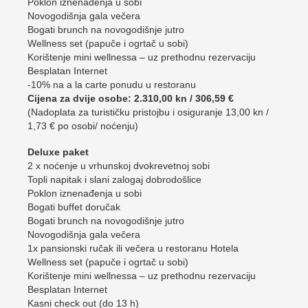
Poklon iznenađenja u sobi
Novogodišnja gala večera
Bogati brunch na novogodišnje jutro
Wellness set (papuče i ogrtač u sobi)
Korištenje mini wellnessa – uz prethodnu rezervaciju
Besplatan Internet
-10% na a la carte ponudu u restoranu
Cijena za dvije osobe: 2.310,00 kn / 306,59 €
(Nadoplata za turističku pristojbu i osiguranje 13,00 kn /
1,73 € po osobi/ noćenju)
Deluxe paket
2 x noćenje u vrhunskoj dvokrevetnoj sobi
Topli napitak i slani zalogaj dobrodošlice
Poklon iznenađenja u sobi
Bogati buffet doručak
Bogati brunch na novogodišnje jutro
Novogodišnja gala večera
1x pansionski ručak ili večera u restoranu Hotela
Wellness set (papuče i ogrtač u sobi)
Korištenje mini wellnessa – uz prethodnu rezervaciju
Besplatan Internet
Kasni check out (do 13 h)