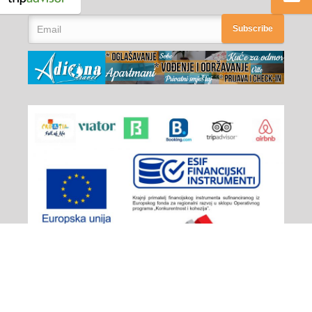
Subscribe
Adiona Travel
© 2026 - All rights reserved
Izjava o privatnosti
/
Plaćanje
/
Opći uvjeti poslovanja
/