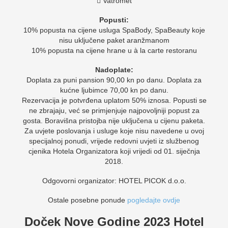
 Vatromet
Popusti:
10% popusta na cijene usluga SpaBody, SpaBeauty koje
nisu uključene paket aranžmanom
10% popusta na cijene hrane u à la carte restoranu
Nadoplate:
Doplata za puni pansion 90,00 kn po danu. Doplata za
kućne ljubimce 70,00 kn po danu.
Rezervacija je potvrđena uplatom 50% iznosa. Popusti se
ne zbrajaju, već se primjenjuje najpovoljniji popust za
gosta. Boravišna pristojba nije uključena u cijenu paketa.
Za uvjete poslovanja i usluge koje nisu navedene u ovoj
specijalnoj ponudi, vrijede redovni uvjeti iz službenog
cjenika Hotela Organizatora koji vrijedi od 01. siječnja
2018.
Odgovorni organizator: HOTEL PICOK d.o.o.
Ostale posebne ponude
pogledajte ovdje
Doček Nove Godine 2023 Hotel