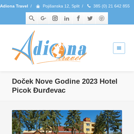
Adiona Travel
/
Pojišanska 12, Split
/
385 (0) 21 642 855
Doček Nove Godine 2023 Hotel
Picok Đurđevac