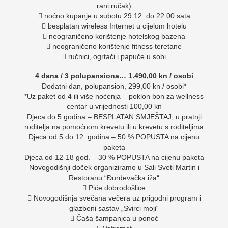
rani ručak)
 noćno kupanje u subotu 29.12. do 22:00 sata
 besplatan wireless Internet u cijelom hotelu
 neograničeno korištenje hotelskog bazena
 neograničeno korištenje fitness teretane
 ručnici, ogrtači i papuče u sobi
4 dana / 3 polupansiona… 1.490,00 kn / osobi
Dodatni dan, polupansion, 299,00 kn / osobi*
*Uz paket od 4 ili više noćenja – poklon bon za wellness
centar u vrijednosti 100,00 kn
Djeca do 5 godina – BESPLATAN SMJEŠTAJ, u pratnji
roditelja na pomoćnom krevetu ili u krevetu s roditeljima
Djeca od 5 do 12. godina – 50 % POPUSTA na cijenu
paketa
Djeca od 12-18 god. – 30 % POPUSTA na cijenu paketa
Novogodišnji doček organiziramo u Sali Sveti Martin i
Restoranu “Đurđevačka iža“
 Piće dobrodošlice
 Novogodišnja svečana večera uz prigodni program i
glazbeni sastav „Svirci moji“
 Čaša šampanjca u ponoć