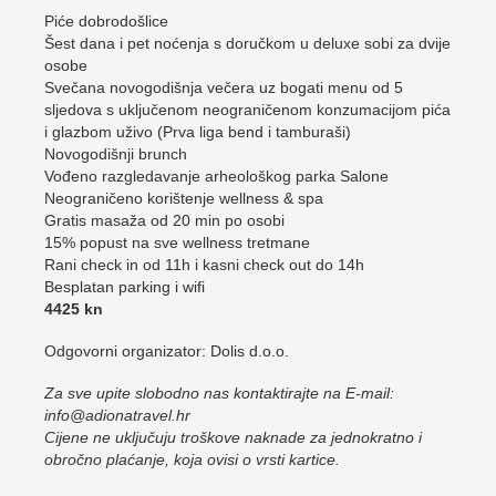
Piće dobrodošlice
Šest dana i pet noćenja s doručkom u deluxe sobi za dvije
osobe
Svečana novogodišnja večera uz bogati menu od 5
sljedova s uključenom neograničenom konzumacijom pića
i glazbom uživo (Prva liga bend i tamburaši)
Novogodišnji brunch
Vođeno razgledavanje arheološkog parka Salone
Neograničeno korištenje wellness & spa
Gratis masaža od 20 min po osobi
15% popust na sve wellness tretmane
Rani check in od 11h i kasni check out do 14h
Besplatan parking i wifi
4425 kn
Odgovorni organizator: Dolis d.o.o.
Za sve upite slobodno nas kontaktirajte na E-mail:
info@adionatravel.hr
Cijene ne uključuju troškove naknade za jednokratno i
obročno plaćanje, koja ovisi o vrsti kartice.