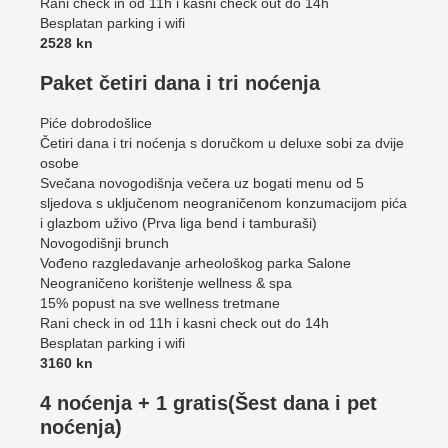
Rani check in od 11h i kasni check out do 14h
Besplatan parking i wifi
2528 kn
Paket četiri dana i tri noćenja
Piće dobrodošlice
Četiri dana i tri noćenja s doručkom u deluxe sobi za dvije
osobe
Svečana novogodišnja večera uz bogati menu od 5
sljedova s uključenom neograničenom konzumacijom pića
i glazbom uživo (Prva liga bend i tamburaši)
Novogodišnji brunch
Vođeno razgledavanje arheološkog parka Salone
Neograničeno korištenje wellness & spa
15% popust na sve wellness tretmane
Rani check in od 11h i kasni check out do 14h
Besplatan parking i wifi
3160 kn
4 noćenja + 1 gratis(Šest dana i pet
noćenja)