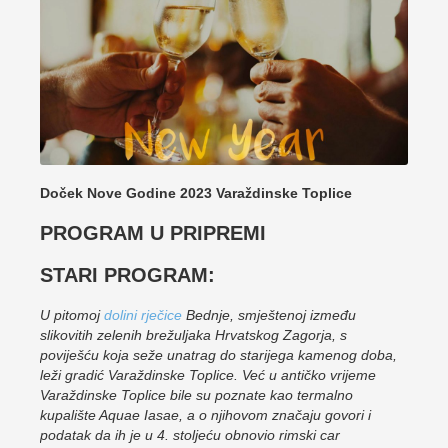
Doček Nove Godine 2023 Varaždinske Toplice
PROGRAM U PRIPREMI
STARI PROGRAM:
U pitomoj
dolini rječice
Bednje, smještenoj između
slikovitih zelenih brežuljaka Hrvatskog Zagorja, s
poviješću koja seže unatrag do starijega kamenog doba,
leži gradić Varaždinske Toplice. Već u antičko vrijeme
Varaždinske Toplice bile su poznate kao termalno
kupalište Aquae Iasae, a o njihovom značaju govori i
podatak da ih je u 4. stoljeću obnovio rimski car