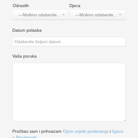
Odraslih
Djeca
—Molimo odaberite jednu opciju—
—Molimo odaberite jednu opciju—
Datum polaska
Vaša poruka
Pročitao sam i prihvaćam
Opće uvjete poslovanja
i
Izjavu
o Privatnosti