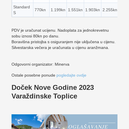
Standard
770kn
1.199kn
1.551kn
1.903kn
2.255kn
S
PDV je uračunat ucijenu. Nadoplata za jednokrevetnu
sobu iznosi 80kn po danu.
Boravišna pristojba s osiguranjem nije uključena u cijenu.
Silvestarska večera je uračunata u cijenu aranžmana.
Odgovorni organizator: Minerva
Ostale posebne ponude
pogledajte ovdje
Doček Nove Godine 2023
Varaždinske Toplice