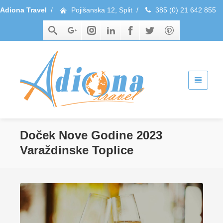
Adiona Travel
/
Pojišanska 12, Split
/
385 (0) 21 642 855
Doček Nove Godine 2023
Varaždinske Toplice