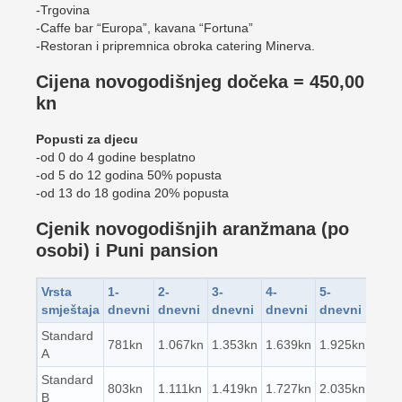
-Trgovina
-Caffe bar “Europa”, kavana “Fortuna”
-Restoran i pripremnica obroka catering Minerva.
Cijena novogodišnjeg dočeka = 450,00
kn
Popusti za djecu
-od 0 do 4 godine besplatno
-od 5 do 12 godina 50% popusta
-od 13 do 18 godina 20% popusta
Cjenik novogodišnjih aranžmana (po
osobi) i Puni pansion
Vrsta
1-
2-
3-
4-
5-
smještaja
dnevni
dnevni
dnevni
dnevni
dnevni
Standard
781kn
1.067kn
1.353kn
1.639kn
1.925kn
A
Standard
803kn
1.111kn
1.419kn
1.727kn
2.035kn
B