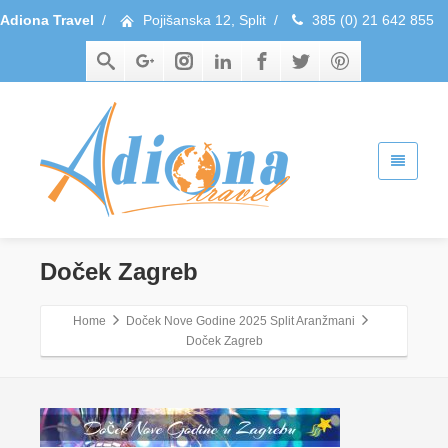
Adiona Travel
/
Pojišanska 12, Split
/
385 (0) 21 642 855
Doček Zagreb
Home
Doček Nove Godine 2025 Split Aranžmani
Doček Zagreb