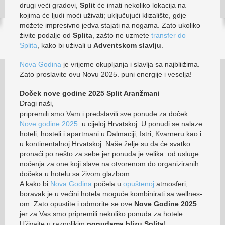
drugi veći gradovi,
Split
će imati nekoliko lokacija na
kojima će ljudi moći uživati; uključujući klizalište, gdje
možete impresivno jedva stajati na nogama. Zato ukoliko
živite podalje od
Splita
, zašto ne uzmete
transfer do
Splita
, kako bi uživali u
Adventskom slavlju
.
Nova Godina
je vrijeme okupljanja i slavlja sa najbliižima.
Zato proslavite ovu Novu 2025. puni energije i veselja!
Doček nove godine 2025 Split Aranžmani
Dragi naši,
pripremili smo Vam i predstavili sve ponude za doček
Nove godine 2025
. u cijeloj Hrvatskoj. U ponudi se nalaze
hoteli, hosteli i apartmani u Dalmaciji, Istri, Kvarneru kao i
u kontinentalnoj Hrvatskoj. Naše želje su da će svatko
pronaći po nešto za sebe jer ponuda je velika: od usluge
noćenja za one koji slave na otvorenom do organiziranih
dočeka u hotelu sa živom glazbom.
A kako bi
Nova Godina
počela u
opuštenoj
atmosferi,
boravak je u većini hotela moguće kombinirati sa wellnes-
om. Zato opustite i odmorite se ove
Nove Godine 2025
jer za Vas smo pripremili nekoliko ponuda za hotele.
Uživajte u raznolikim
ponudama blizu Splita
!