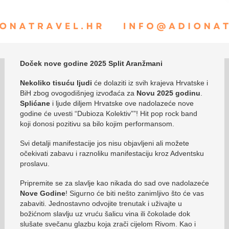
Doček nove godine 2025 Split Aranžmani
Nekoliko tisuću ljudi
će dolaziti iz svih krajeva Hrvatske i
BiH zbog ovogodišnjeg izvođaća za
Novu 2025 godinu
.
Splićane
i ljude diljem Hrvatske ove nadolazeće nove
godine će uvesti “Dubioza Kolektiv””! Hit pop rock band
koji donosi pozitivu sa bilo kojim performansom.
Svi detalji manifestacije jos nisu objavljeni ali možete
očekivati zabavu i raznoliku manifestaciju kroz Adventsku
proslavu.
Pripremite se za slavlje kao nikada do sad ove nadolazeće
Nove Godine
! Sigurno će biti nešto zanimljivo što će vas
zabaviti. Jednostavno odvojite trenutak i uživajte u
božićnom slavlju uz vruću šalicu vina ili čokolade dok
slušate svečanu glazbu koja zrači cijelom Rivom. Kao i