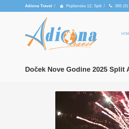
Adiona Travel
/
Pojišanska 12, Split
/
385 (0)
HOM
Doček Nove Godine 2025 Split