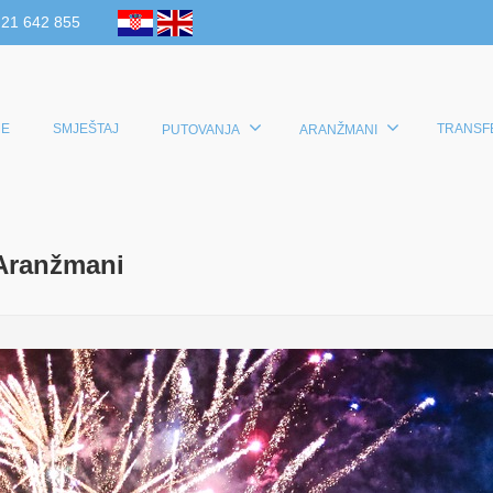
 21 642 855
E
SMJEŠTAJ
TRANSF
PUTOVANJA
ARANŽMANI
 Aranžmani