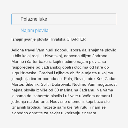
Polazne luke
Najam plovila
Iznajmljivanje plovila Hrvatska CHARTER
Adiona travel Vam nudi slobodu izbora da iznajmite plovilo
u bilo kojoj regiji u Hrvatskoj, odnosno diljem Jadrana.
Marine i čarter baze iz kojih nudimo najam plovila su
raspoređene po Jadranskoj obali i otocima od Istre do
juga Hrvatske. Gradovi i njihova obližnja mjesta u kojima
je najbolja čarter ponuda su: Pula, Rovinj, otok Krk, Zadar,
Murter, Šibenik, Split i Dubrovnik. Nudimo Vam mogućnost
najma plovila iz više od 30 marina na Jadranu. Na Vama
je samo da izaberete plovilo i uživate u Vašem odmoru i
jedrenju na Jadranu. Neovisno o tome iz koje baze ste
iznajmili brodicu, možete sami kreirati rutu ili nam se
slobodno obratite za savjet u kreiranju itinerara.