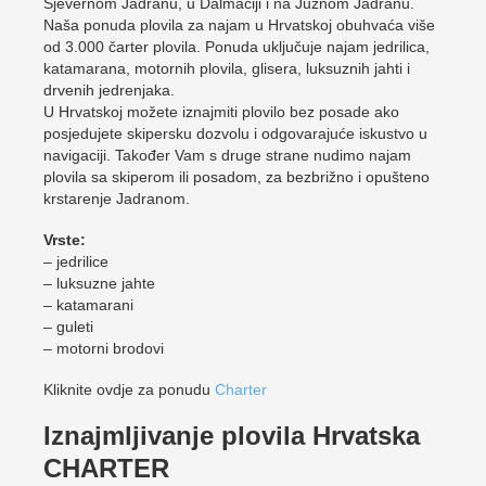
Sjevernom Jadranu, u Dalmaciji i na Južnom Jadranu.
Naša ponuda plovila za najam u Hrvatskoj obuhvaća više
od 3.000 čarter plovila. Ponuda uključuje najam jedrilica,
katamarana, motornih plovila, glisera, luksuznih jahti i
drvenih jedrenjaka.
U Hrvatskoj možete iznajmiti plovilo bez posade ako
posjedujete skipersku dozvolu i odgovarajuće iskustvo u
navigaciji. Također Vam s druge strane nudimo najam
plovila sa skiperom ili posadom, za bezbrižno i opušteno
krstarenje Jadranom.
Vrste:
– jedrilice
– luksuzne jahte
– katamarani
– guleti
– motorni brodovi
Kliknite ovdje za ponudu
Charter
Iznajmljivanje plovila Hrvatska
CHARTER