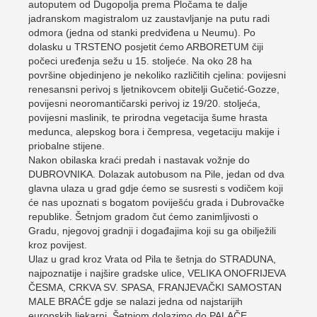
autoputem od Dugopolja prema Pločama te dalje
jadranskom magistralom uz zaustavljanje na putu radi
odmora (jedna od stanki predviđena u Neumu). Po
dolasku u TRSTENO posjetit ćemo ARBORETUM čiji
počeci uređenja sežu u 15. stoljeće. Na oko 28 ha
površine objedinjeno je nekoliko različitih cjelina: povijesni
renesansni perivoj s ljetnikovcem obitelji Gučetić-Gozze,
povijesni neoromantičarski perivoj iz 19/20. stoljeća,
povijesni maslinik, te prirodna vegetacija šume hrasta
medunca, alepskog bora i čempresa, vegetaciju makije i
priobalne stijene.
Nakon obilaska kraći predah i nastavak vožnje do
DUBROVNIKA. Dolazak autobusom na Pile, jedan od dva
glavna ulaza u grad gdje ćemo se susresti s vodičem koji
će nas upoznati s bogatom poviješću grada i Dubrovačke
republike. Šetnjom gradom čut ćemo zanimljivosti o
Gradu, njegovoj gradnji i događajima koji su ga obilježili
kroz povijest.
Ulaz u grad kroz Vrata od Pila te šetnja do STRADUNA,
najpoznatije i najšire gradske ulice, VELIKA ONOFRIJEVA
ČESMA, CRKVA SV. SPASA, FRANJEVAČKI SAMOSTAN
MALE BRAĆE gdje se nalazi jedna od najstarijih
europskih ljekarni. Šetnjom dolazimo do PALAČE