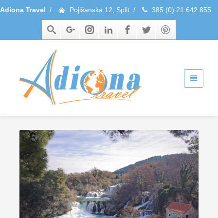
Adiona Travel
/
Pojišanska 12, Split
/
385 (0) 21 642 855