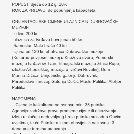
POPUST: djeca do 12 g. 10%
ROK ZA PRIJAVU: do popunjenja kapaciteta.
ORIJENTACIJSKE CIJENE ULAZNICA U DUBROVAČKE
MUZEJE:
-zidine 200 kn
-ulaznica za tvrđavu Lovrijenac 50 kn
-Samostan Male braće 40 kn
-cijena od 130 kn obuhvaća Dubrovačke muzeje
(Kulturno-povijesni muzej u Kneževu dvoru, Pomorski
muzej u tvrđavi sv. Ivan, Etnografski muzej u žitnici Rupe,
izložbe Arheološkog muzeja u tvrđavi Revelin), Dom
Marina Držića, Umjetničku galeriju Dubrovnik,
Prirodoslovni muzej, Galeriju Dulčić-Masle-Pulitika, Atelijer
Pulitika
NAPOMENA:
– Cijena je kalkulirana na osnovu min. 35 putnika.
Agencija zadržava pravo promjene cijene ili otkazivanja
izleta u slučaju nedovoljnog broja putnika sukladno Općim
uvjetima, te će Putnike o istom obavijestiti najkasnije 3
dana prije termina putovanja.