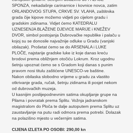
SPONZA, nekadašnje carinarnice i kovnice novca, zatim
ORLANDOVOG STUPA, CRKVE SV. VLAHA, zaštitnika
grada čije kipove možemo vidjeti po cijelom gradu i
gradskim zidinama. Vidjet ćemo KATEDRALU
UZNESENJA BLAŽENE DJEVICE MARIJE i KNEŽEV
DVOR, simbol postojanja Dubrovačke republike i palaču u
kojoj su se donosile najvažnije odluke u Gradu (vanjski
obilazak). Prošetat ćemo se do ARSENALA i LUKE
PLOČE, najstarije gradske luke iz koje danas kreću
brodovi prema obližnjem otočiću Lokrum. Kroz ugodnu
šetnju upoznat ćemo se s Gradom koji danas s punim
pravom nosi titulu zaštićene UNESCO-ve baštine.
Nakon obilaska slobodno vrijeme u gradu za vlastito
otkrivanje grada, ručak, šetnju zidinama ili posjet nekom
od dubrovačkih muzeja.
U kasnijim poslijepodnevnim satima okupljanje grupe na
Pilama i povratak prema Splitu. Vožnja jadranskom
magistralom do Ploča te dalje autoputem prema Splitu uz
zaustavljanje na putu radi odmora prema potrebi. Dolazak
na polazišno mjesto u večernjim satima.
CIJENA IZLETA PO OSOBI: 290,00 kn