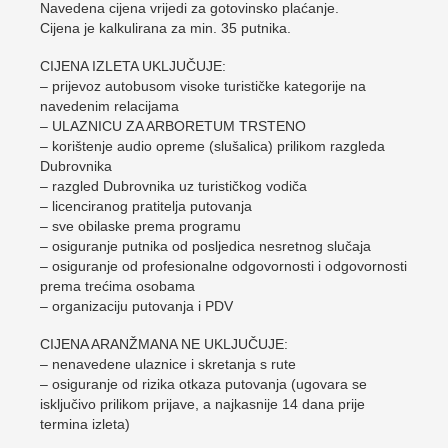
Navedena cijena vrijedi za gotovinsko plaćanje.
Cijena je kalkulirana za min. 35 putnika.
CIJENA IZLETA UKLJUČUJE:
– prijevoz autobusom visoke turističke kategorije na
navedenim relacijama
– ULAZNICU ZA ARBORETUM TRSTENO
– korištenje audio opreme (slušalica) prilikom razgleda
Dubrovnika
– razgled Dubrovnika uz turističkog vodiča
– licenciranog pratitelja putovanja
– sve obilaske prema programu
– osiguranje putnika od posljedica nesretnog slučaja
– osiguranje od profesionalne odgovornosti i odgovornosti
prema trećima osobama
– organizaciju putovanja i PDV
CIJENA ARANŽMANA NE UKLJUČUJE:
– nenavedene ulaznice i skretanja s rute
– osiguranje od rizika otkaza putovanja (ugovara se
isključivo prilikom prijave, a najkasnije 14 dana prije
termina izleta)