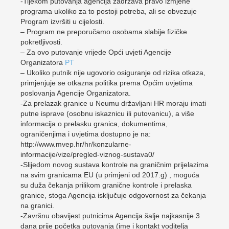
-Tijekom putovanja agencija zadržava pravo izmjene
programa ukoliko za to postoji potreba, ali se obvezuje
Program izvršiti u cijelosti.
– Program ne preporučamo osobama slabije fizičke
pokretljivosti.
– Za ovo putovanje vrijede Opći uvjeti Agencije
Organizatora
PT
– Ukoliko putnik nije ugovorio osiguranje od rizika otkaza,
primjenjuje se otkazna politika prema Općim uvjetima
poslovanja Agencije Organizatora.
-Za prelazak granice u Neumu državljani HR moraju imati
putne isprave (osobnu iskaznicu ili putovanicu), a više
informacija o prelasku granica, dokumentima,
ograničenjima i uvjetima dostupno je na:
http://www.mvep.hr/hr/konzularne-
informacije/vize/pregled-viznog-sustava0/
-Slijedom novog sustava kontrole na graničnim prijelazima
na svim granicama EU (u primjeni od 2017.g) , moguća
su duža čekanja prilikom granične kontrole i prelaska
granice, stoga Agencija isključuje odgovornost za čekanja
na granici.
-Završnu obavijest putnicima Agencija šalje najkasnije 3
dana prije početka putovanja (ime i kontakt voditelja