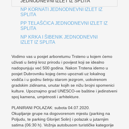
JEDNODNEVNI IZLET IZ SPLITA
NP KORNATI JEDNODNEVNI IZLET IZ
SPLITA
PP TELAŠĆICA JEDNODNEVNI IZLET IZ
SPLITA
NP KRKA I ŠIBENIK JEDNODNEVNI
IZLET IZ SPLITA
Vodimo vas u posjet arboretumu Trsteno u kojem ćemo
uživati u šetnji kroz prirodu i povijest koji se idealno
nadopunjuju već 500 godina. Nakon Trstena idemo u
posjet Dubrovniku kojeg ćemo upoznati uz lokalnog
vodiča i u godnu šetnju starom jezgrom, uokvirenom
gradskim zidinama, unutar kojih se nižu brojni spomenici
kulture. Upoznajmo grad UNESCO-ve baštine i jedinstveni
spoj kamena, umjetnosti i arhitekture.
PLANIRANI POLAZAK: subota 04.07.2020.
Okupljanje grupe na dogovorenom mjestu (parking na
Poljudu, te parking Glorijet Solin) i polazak u jutarnjim
satima (06:30 h). Vožnja autobusom turističke kategorije