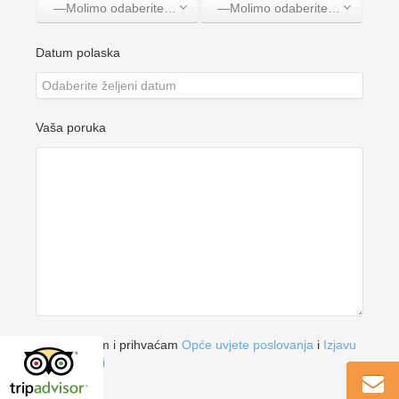
—Molimo odaberite jednu opciju—
—Molimo odaberite jednu opciju—
Datum polaska
Vaša poruka
Pročitao sam i prihvaćam
Opće uvjete poslovanja
i
Izjavu
o Privatnosti