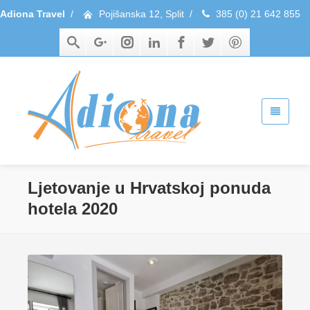
Adiona Travel
/
Pojišanska 12, Split
/
385 (0) 21 642 855
Ljetovanje u Hrvatskoj ponuda
hotela 2020