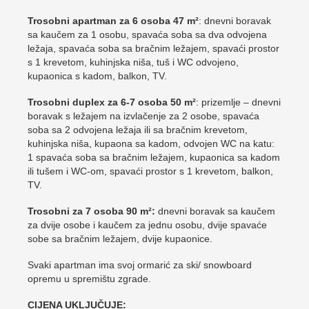
Trosobni apartman za 6 osoba 47 m²
: dnevni boravak
sa kaučem za 1 osobu, spavaća soba sa dva odvojena
ležaja, spavaća soba sa bračnim ležajem, spavaći prostor
s 1 krevetom, kuhinjska niša, tuš i WC odvojeno,
kupaonica s kadom, balkon, TV.
Trosobni duplex za 6-7 osoba 50 m²
: prizemlje – dnevni
boravak s ležajem na izvlačenje za 2 osobe, spavaća
soba sa 2 odvojena ležaja ili sa bračnim krevetom,
kuhinjska niša, kupaona sa kadom, odvojen WC na katu:
1 spavaća soba sa bračnim ležajem, kupaonica sa kadom
ili tušem i WC-om, spavaći prostor s 1 krevetom, balkon,
TV.
Trosobni za 7 osoba 90 m²:
dnevni boravak sa kaučem
za dvije osobe i kaučem za jednu osobu, dvije spavaće
sobe sa bračnim ležajem, dvije kupaonice.
Svaki apartman ima svoj ormarić za ski/ snowboard
opremu u spremištu zgrade.
CIJENA UKLJUČUJE: