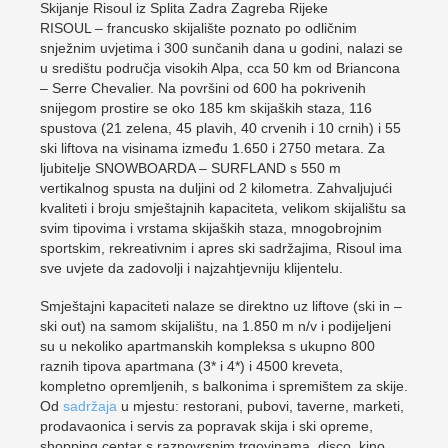
Skijanje Risoul iz Splita Zadra Zagreba Rijeke
RISOUL – francusko skijalište poznato po odličnim
snježnim uvjetima i 300 sunčanih dana u godini, nalazi se
u središtu područja visokih Alpa, cca 50 km od Briancona
– Serre Chevalier. Na površini od 600 ha pokrivenih
snijegom prostire se oko 185 km skijaških staza, 116
spustova (21 zelena, 45 plavih, 40 crvenih i 10 crnih) i 55
ski liftova na visinama između 1.650 i 2750 metara. Za
ljubitelje SNOWBOARDA – SURFLAND s 550 m
vertikalnog spusta na duljini od 2 kilometra. Zahvaljujući
kvaliteti i broju smještajnih kapaciteta, velikom skijalištu sa
svim tipovima i vrstama skijaških staza, mnogobrojnim
sportskim, rekreativnim i apres ski sadržajima, Risoul ima
sve uvjete da zadovolji i najzahtjevniju klijentelu.
Smještajni kapaciteti nalaze se direktno uz liftove (ski in –
ski out) na samom skijalištu, na 1.850 m n/v i podijeljeni
su u nekoliko apartmanskih kompleksa s ukupno 800
raznih tipova apartmana (3* i 4*) i 4500 kreveta,
kompletno opremljenih, s balkonima i spremištem za skije.
Od
sadržaja
u mjestu: restorani, pubovi, taverne, marketi,
prodavaonica i servis za popravak skija i ski opreme,
shopping centar s raznovrsnim trgovinama, disco, kino,