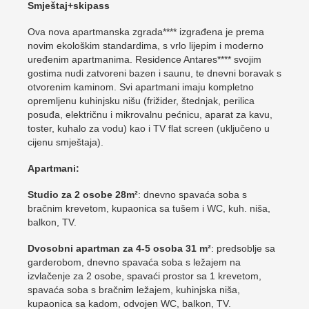
Smještaj+skipass
Ova nova apartmanska zgrada**** izgrađena je prema
novim ekološkim standardima, s vrlo lijepim i moderno
uređenim apartmanima. Residence Antares**** svojim
gostima nudi zatvoreni bazen i saunu, te dnevni boravak s
otvorenim kaminom. Svi apartmani imaju kompletno
opremljenu kuhinjsku nišu (frižider, štednjak, perilica
posuđa, električnu i mikrovalnu pećnicu, aparat za kavu,
toster, kuhalo za vodu) kao i TV flat screen (uključeno u
cijenu smještaja).
Apartmani:
Studio za 2 osobe 28m²
: dnevno spavaća soba s
bračnim krevetom, kupaonica sa tušem i WC, kuh. niša,
balkon, TV.
Dvosobni apartman za 4-5 osoba 31 m²
: predsoblje sa
garderobom, dnevno spavaća soba s ležajem na
izvlačenje za 2 osobe, spavaći prostor sa 1 krevetom,
spavaća soba s bračnim ležajem, kuhinjska niša,
kupaonica sa kadom, odvojen WC, balkon, TV.