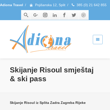
Adiona Travel
/
Pojišanska 12, Split
/
385 (0) 21 642 855
Skijanje Risoul smještaj
& ski pass
Skijanje Risoul iz Splita Zadra Zagreba Rijeke