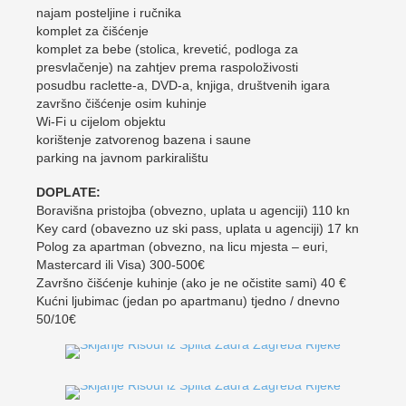
najam posteljine i ručnika
komplet za čišćenje
komplet za bebe (stolica, krevetić, podloga za
presvlačenje) na zahtjev prema raspoloživosti
posudbu raclette-a, DVD-a, knjiga, društvenih igara
završno čišćenje osim kuhinje
Wi-Fi u cijelom objektu
korištenje zatvorenog bazena i saune
parking na javnom parkiralištu
DOPLATE:
Boravišna pristojba (obvezno, uplata u agenciji) 110 kn
Key card (obavezno uz ski pass, uplata u agenciji) 17 kn
Polog za apartman (obvezno, na licu mjesta – euri,
Mastercard ili Visa) 300-500€
Završno čišćenje kuhinje (ako je ne očistite sami) 40 €
Kućni ljubimac (jedan po apartmanu) tjedno / dnevno
50/10€