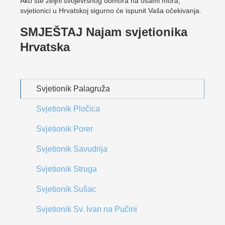
Ako ste željni svojevrsnog odmora na osami mora,
svjetionici u Hrvatskoj sigurno će ispunit Vaša očekivanja.
SMJEŠTAJ Najam svjetionika
Hrvatska
Svjetionik Palagruža
Svjetionik Pločica
Svjetionik Porer
Svjetionik Savudrija
Svjetionik Struga
Svjetionik Sušac
Svjetionik Sv. Ivan na Pučini