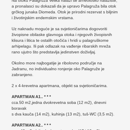
Na otoku Palagruža Velika nalazi se arheološko nalazište,
a pronalasci su dokazali da je upravo Palagruža bila otok
grčkog junaka Diomeda. Otok je prirodni rezervat s biljnim
i životinjskim endemskim vrstama.
Uz naknadu moguće je sa svjetioničarima dogovoriti
živopisne obilaske glavnoga otoka i njegovih živopisnih
klisura i litica te ostalih otočića i hridi u palagruškome
arhipelagu. Ili pak odlazak na vađenje ribarskih mreža
rano ujutro što predstavlja jedinstven doživljaj.
Okolno more najbogatije je ribolovno područje na
Jadranu, no individualno ronjenje oko Palagruže je
zabranjeno.
2 x 4-krevetna apartmana, objekt sa svjetioničarima.
APARTMAN A1.. * * *
cca.50 m2,jedna dvokrevetna soba (12 m2), dnevni
boravak
s dva kauča (14 m2), kuhinja (13 m2), tuš-WC (3,5 m2).
APARTMAN A2.. * * *