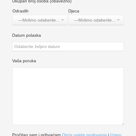
Ukupan broj osoba (obavezno)
Odraslih
Djeca
—Molimo odaberite jednu opciju—
—Molimo odaberite jednu opciju—
Datum polaska
Vaša poruka
Pročitao sam i prihvaćam
Opće uvjete poslovanja
i
Izjavu