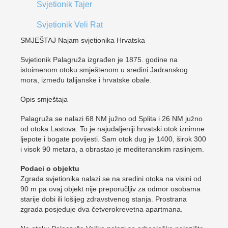
Svjetionik Tajer
Svjetionik Veli Rat
SMJEŠTAJ Najam svjetionika Hrvatska
Svjetionik Palagruža izgrađen je 1875. godine na
istoimenom otoku smještenom u sredini Jadranskog
mora, između talijanske i hrvatske obale.
Opis smještaja
Palagruža se nalazi 68 NM južno od Splita i 26 NM južno
od otoka Lastova. To je najudaljeniji hrvatski otok iznimne
ljepote i bogate povijesti. Sam otok dug je 1400, širok 300
i visok 90 metara, a obrastao je mediteranskim raslinjem.
Podaci o objektu
Zgrada svjetionika nalazi se na sredini otoka na visini od
90 m pa ovaj objekt nije preporučljiv za odmor osobama
starije dobi ili lošijeg zdravstvenog stanja. Prostrana
zgrada posjeduje dva četverokrevetna apartmana.