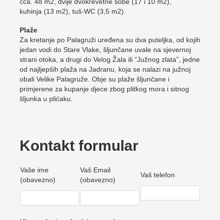
cca. 48 m2, dvije dvokrevetne sobe (17 i 10 m2),
kuhinja (13 m2), tuš-WC (3,5 m2).
Plaže
Za kretanje po Palagruži uređena su dva puteljka, od kojih
jedan vodi do Stare Vlake, šljunčane uvale na sjevernoj
strani otoka, a drugi do Velog Žala ili “Južnog zlata”, jedne
od najljepših plaža na Jadranu, koja se nalazi na južnoj
obali Velike Palagruže. Obje su plaže šljunčane i
primjerene za kupanje djece zbog plitkog mora i sitnog
šljunka u plićaku.
Kontakt formular
Vaše ime
Vaš Email
Vaš telefon
(obavezno)
(obavezno)