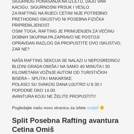
SIGURNOG PONAŠANJA NA IZLETU, DAJU VAM
KACIGU, SIGURNOSNI PRSUK I VESLO.
ZA RAFTING NA RIJECI CETINI NIJE POTREBNO
PRETHODNO ISKUSTVO NI POSEBNA FIZIČKA
PRIPREMLJENOST.
OSIM TOGA, RAFTING JE PRIMIJENJEN ZA VEĆINU
DOBNIH SKUPINA PA ZAPRAVO NE POSTOJI
OPRAVDAN RAZLOG DA PROPUSTITE OVO ISKUSTVO,
ZAR NE?
NAŠA RAFTING SEKCIJA SE NALAZI U NEPOSREDNOJ
BLIZINI GRADA OMIŠA I NA SAMO 40 MINUTA I 30
KILOMETARA VOŽNJE AUTOM OD TURISTIČKIH
BISERA – SPLITA I MAKARSKE.
POLASCI SU SVAKOG DANA UJUTRO U 8.30 I
POPODNE OKO 14.00.
AVANTURA KOJU NE ŽELITE PROPUSTITI!
Pogledajte našu novu stranicu za izlete
ovdje
!
Split Posebna Rafting avantura
Cetina Omiš