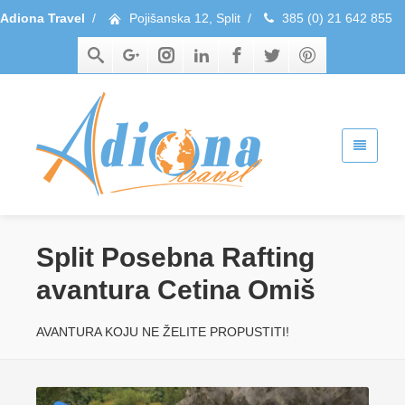
Adiona Travel
/
Pojišanska 12, Split
/
385 (0) 21 642 855
Split Posebna Rafting
avantura Cetina Omiš
AVANTURA KOJU NE ŽELITE PROPUSTITI!