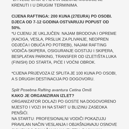
KRENUTI I U DRUGIM TERMINIMA.
CIJENA RAFTINGA: 200 KUNA (27EURA) PO OSOBI.
DJECA OD 7-12 GODINA OSTVARUJU POPUST OD
50%.
*U CIJENU JE UKLJUČEN: NAJAM BRODOVA I OPREME
(KACIGA, VESLA, PRSLUK ZA PLIVANJE, NEOPREN
ODJEĆA I OBUĆA PO POTREBI), NAJAM RAFTING
VODIČA-SKIPERA, OSIGURANJE GOSTIJU I SKIPERA,
BESPLATAN PARKING, TRANSFER OD IZLETIŠTA LUKA
(FINISH) DO STARTA, PIĆE I VOĆNI OBROK.
*CIJENA PRIJEVOZA IZ SPLITA JE 100 KUNA PO OSOBI,
A S DRUGIH DESTINACIJA PO DOGOVORU.
Split Posebna Rafting avantura Cetina Omiš
KAKO JE ORGANIZIRAN IZLET?
ORGANIZATOR DOLAZI PO GOSTE NA DOGOVORENO
MJESTO I VOZI IH NA START U BLIZINU ZASEOKA
PENŠIĆI.
NA STARTU: PROFESIONALNI VODIČI POKAZUJU
PRAVILAN NAČIN VESLANJA I OBJAŠNJAVAJU OSNOVE