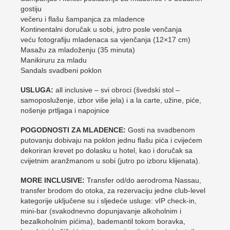
gostiju
večeru i flašu šampanjca za mladence
Kontinentalni doručak u sobi, jutro posle venčanja
veću fotografiju mladenaca sa vjenčanja (12×17 cm)
Masažu za mladoženju (35 minuta)
Manikiruru za mladu
Sandals svadbeni poklon
USLUGA:
all inclusive – svi obroci (švedski stol –
samoposluženje, izbor više jela) i a la carte, užine, piće,
nošenje prtljaga i napojnice
POGODNOSTI ZA MLADENCE:
Gosti na svadbenom
putovanju dobivaju na poklon jednu flašu pića i cvijećem
dekoriran krevet po dolasku u hotel, kao i doručak sa
cvijetnim aranžmanom u sobi (jutro po izboru klijenata).
MORE INCLUSIVE:
Transfer od/do aerodroma Nassau,
transfer brodom do otoka, za rezervaciju jedne club-level
kategorije uključene su i sljedeće usluge: vIP check-in,
mini-bar (svakodnevno dopunjavanje alkoholnim i
bezalkoholnim pićima), bademantil tokom boravka,