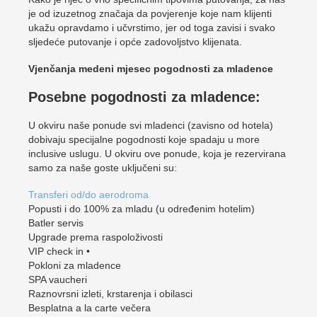
je od izuzetnog značaja da povjerenje koje nam klijenti
ukažu opravdamo i učvrstimo, jer od toga zavisi i svako
sljedeće putovanje i opće zadovoljstvo klijenata.
Vjenčanja medeni mjesec pogodnosti za mladence
Posebne pogodnosti za mladence:
U okviru naše ponude svi mladenci (zavisno od hotela)
dobivaju specijalne pogodnosti koje spadaju u more
inclusive uslugu. U okviru ove ponude, koja je rezervirana
samo za naše goste uključeni su:
Transferi od/do aerodroma
Popusti i do 100% za mladu (u određenim hotelim)
Batler servis
Upgrade prema raspoloživosti
VIP check in •
Pokloni za mladence
SPA vaucheri
Raznovrsni izleti, krstarenja i obilasci
Besplatna a la carte večera