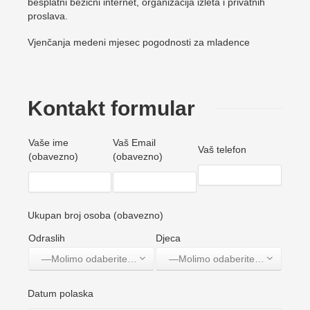
besplatni bežični internet, organizacija izleta i privatnih
proslava.
Vjenčanja medeni mjesec pogodnosti za mladence
Kontakt formular
Vaše ime
Vaš Email
Vaš telefon
(obavezno)
(obavezno)
Ukupan broj osoba (obavezno)
Odraslih
Djeca
—Molimo odaberite jednu opciju—
—Molimo odaberite jednu opciju—
Datum polaska