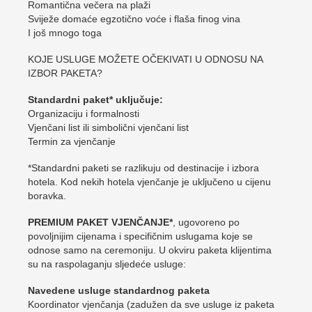
Romantična večera na plaži
Sviježe domaće egzotično voće i flaša finog vina
I još mnogo toga
KOJE USLUGE MOŽETE OČEKIVATI U ODNOSU NA
IZBOR PAKETA?
Standardni paket* uključuje:
Organizaciju i formalnosti
Vjenčani list ili simbolični vjenčani list
Termin za vjenčanje
*Standardni paketi se razlikuju od destinacije i izbora
hotela. Kod nekih hotela vjenčanje je uključeno u cijenu
boravka.
PREMIUM PAKET VJENČANJE*
, ugovoreno po
povoljnijim cijenama i specifičnim uslugama koje se
odnose samo na ceremoniju. U okviru paketa klijentima
su na raspolaganju sljedeće usluge:
Navedene usluge standardnog paketa
Koordinator vjenčanja (zadužen da sve usluge iz paketa