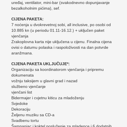
uređaj, ventilator, mini-bar (svakodnevno dopunjavanje
bezalkoholnim pićima), sef.
CIJENA PAKETA:
7 noćenja u dvokrevetnoj sobi, all inclusive, po osobi od
10.885 kn (u periodu 01.11-16.12.) + uključen paket
vjenčanja
Zrakoplovna karta nije uključena u cijenu. Finalna cijena
ovisi o datumu polaska i raspoloživosti na dan potvrde
aranžmana.
CIJENA PAKETA UKLJUČUJE*:
Organizaciju sa koordinatorom vjenčanja i pripremu
dokumenata
vožnju taksijem u glavni grad i nazad
službeno vjenčanje
vjenčani list
Bidermajer i cvjetnu kiticu za mladoženju
Svjedoke
Dekoraciju
Željenu muziku sa CD-a
Svadbenu tortu
Šampanjac i koktel posluženje za mladence i 6 dodatnih