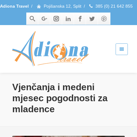
Adiona Travel
/
Pojišanska 12, Split
/
385 (0) 21 642 855
Vjenčanja i medeni
mjesec pogodnosti za
mladence