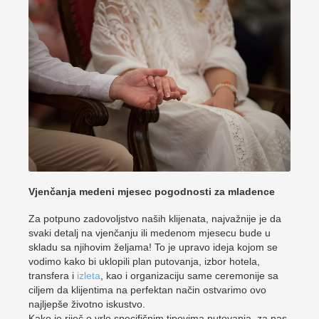
Vjenčanja medeni mjesec pogodnosti za mladence
Za potpuno zadovoljstvo naših klijenata, najvažnije je da
svaki detalj na vjenčanju ili medenom mjesecu bude u
skladu sa njihovim željama! To je upravo ideja kojom se
vodimo kako bi uklopili plan putovanja, izbor hotela,
transfera i
izleta
, kao i organizaciju same ceremonije sa
ciljem da klijentima na perfektan način ostvarimo ovo
najljepše životno iskustvo.
Kako je riječ o vrlo specifičnim tipovima putovanja, za nas