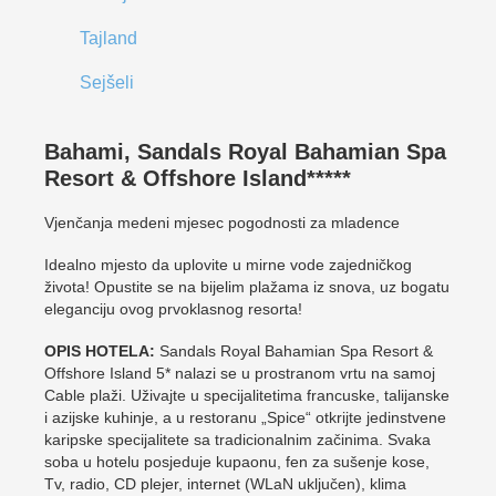
Tajland
Sejšeli
Bahami, Sandals Royal Bahamian Spa
Resort & Offshore Island*****
Vjenčanja medeni mjesec pogodnosti za mladence
Idealno mjesto da uplovite u mirne vode zajedničkog
života! Opustite se na bijelim plažama iz snova, uz bogatu
eleganciju ovog prvoklasnog resorta!
OPIS HOTELA:
Sandals Royal Bahamian Spa Resort &
Offshore Island 5* nalazi se u prostranom vrtu na samoj
Cable plaži. Uživajte u specijalitetima francuske, talijanske
i azijske kuhinje, a u restoranu „Spice“ otkrijte jedinstvene
karipske specijalitete sa tradicionalnim začinima. Svaka
soba u hotelu posjeduje kupaonu, fen za sušenje kose,
Tv, radio, CD plejer, internet (WLaN uključen), klima