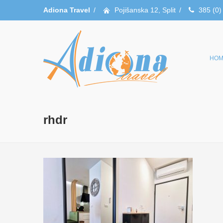
Adiona Travel
/
Pojišanska 12, Split
/
385 (0)
HOM
rhdr