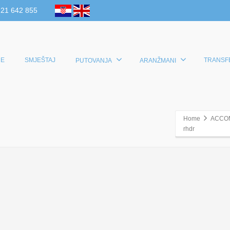
 21 642 855
E
SMJEŠTAJ
TRANSF
PUTOVANJA
ARANŽMANI
Home
ACCO
rhdr