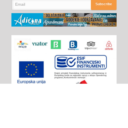
Subscribe
Adiona Travel
© 2026 - All rights reserved
Izjava o privatnosti
/
Plaćanje
/
Opći uvjeti poslovanja
/
Načini plaćanja i prigovor