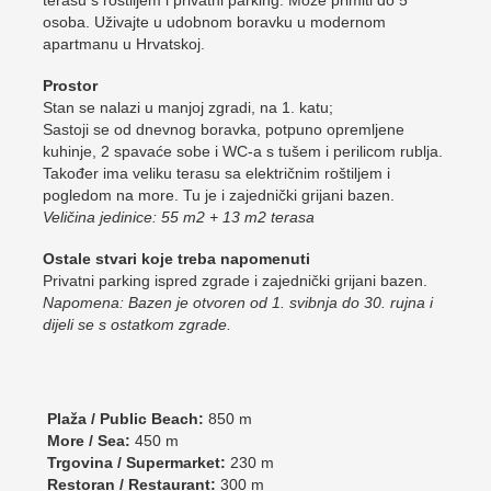
osoba. Uživajte u udobnom boravku u modernom
apartmanu u Hrvatskoj.
Prostor
Stan se nalazi u manjoj zgradi, na 1. katu;
Sastoji se od dnevnog boravka, potpuno opremljene
kuhinje, 2 spavaće sobe i WC-a s tušem i perilicom rublja.
Također ima veliku terasu sa električnim roštiljem i
pogledom na more. Tu je i zajednički grijani bazen.
Veličina jedinice: 55 m2 + 13 m2 terasa
Ostale stvari koje treba napomenuti
Privatni parking ispred zgrade i zajednički grijani bazen.
Napomena: Bazen je otvoren od 1. svibnja do 30. rujna i
dijeli se s ostatkom zgrade.
Plaža / Public Beach:
850 m
More / Sea:
450 m
Trgovina / Supermarket:
230 m
Restoran / Restaurant:
300 m