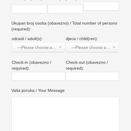
Ukupan broj osoba (obavezno) / Total number of persons
(required):
odrasli / adult(s):
djeca / child(ren):
—Please choose an option—
—Please choose an option—
Check-in (obavezno /
Check-out (obavezno /
required):
required):
Vaša poruka / Your Message