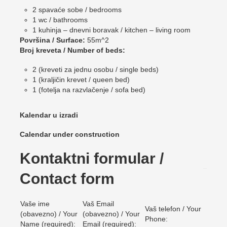
2 spavaće sobe / bedrooms
1 wc / bathrooms
1 kuhinja – dnevni boravak / kitchen – living room
Površina / Surface:
55m^2
Broj kreveta / Number of beds:
2 (kreveti za jednu osobu / single beds)
1 (kraljičin krevet / queen bed)
1 (fotelja na razvlačenje / sofa bed)
Kalendar u izradi
Calendar under construction
Kontaktni formular /
Contact form
Vaše ime
Vaš Email
Vaš telefon / Your
(obavezno) / Your
(obavezno) / Your
Phone:
Name (required):
Email (required):