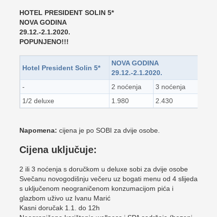
HOTEL PRESIDENT SOLIN 5*
NOVA GODINA
29.12.-2.1.2020.
POPUNJENO!!!
NOVA GODINA
Hotel President Solin 5*
29.12.-2.1.2020.
-
2 noćenja
3 noćenja
1/2 deluxe
1.980
2.430
Napomena:
cijena je po SOBI za dvije osobe.
Cijena uključuje:
2 ili 3 noćenja s doručkom u deluxe sobi za dvije osobe
Svečanu novogodišnju večeru uz bogati menu od 4 slijeda
s uključenom neograničenom konzumacijom pića i
glazbom uživo uz Ivanu Marić
Kasni doručak 1.1. do 12h