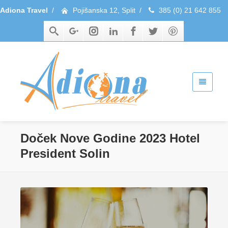
Adiona Travel
/
Pojišanska 12, Split
/
385 (0) 21 642 855
Doček Nove Godine 2023 Hotel
President Solin