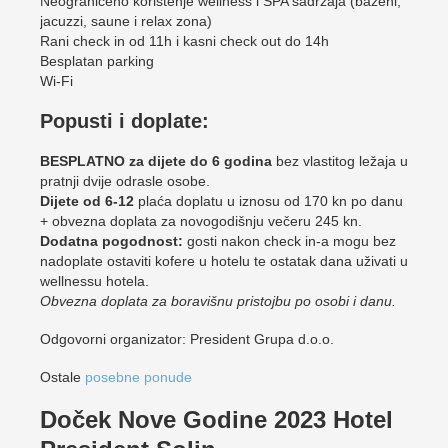
Neograničeno korištenje wellness i SPA sadržaja (bazeni,
jacuzzi, saune i relax zona)
Rani check in od 11h i kasni check out do 14h
Besplatan parking
Wi-Fi
Popusti i doplate:
BESPLATNO za dijete do 6 godina
bez vlastitog ležaja u
pratnji dvije odrasle osobe.
Dijete od 6-12
plaća doplatu u iznosu od 170 kn po danu
+ obvezna doplata za novogodišnju večeru 245 kn.
Dodatna pogodnost:
gosti nakon check in-a mogu bez
nadoplate ostaviti kofere u hotelu te ostatak dana uživati u
wellnessu hotela.
Obvezna doplata za boravišnu pristojbu po osobi i danu.
Odgovorni organizator: President Grupa d.o.o.
Ostale
posebne ponude
Doček Nove Godine 2023 Hotel