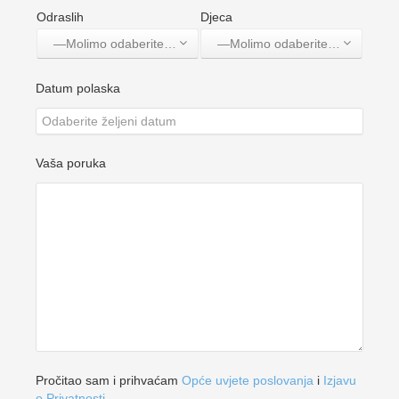
Odraslih
Djeca
—Molimo odaberite jednu opciju—
—Molimo odaberite jednu opciju—
Datum polaska
Vaša poruka
Pročitao sam i prihvaćam
Opće uvjete poslovanja
i
Izjavu
o Privatnosti