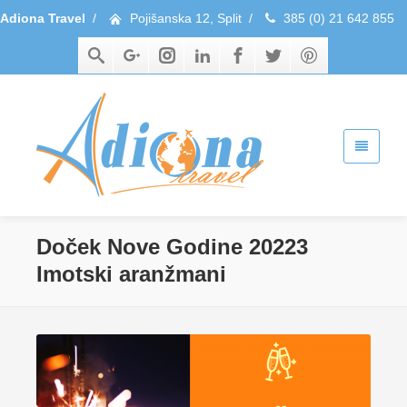
Adiona Travel
/
Pojišanska 12, Split
/
385 (0) 21 642 855
Doček Nove Godine 20223
Imotski aranžmani