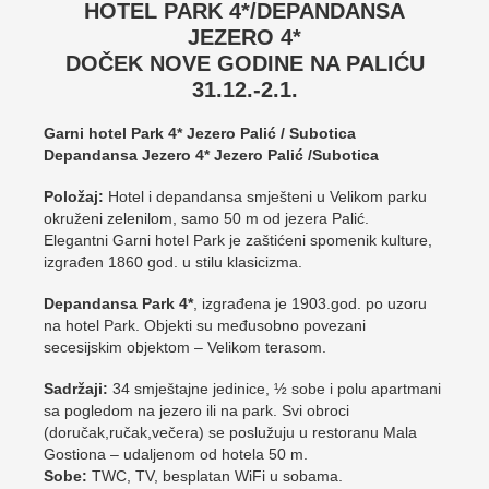
HOTEL PARK 4*/DEPANDANSA
JEZERO 4*
DOČEK NOVE GODINE NA PALIĆU
31.12.-2.1.
Garni hotel Park 4* Jezero Palić / Subotica
Depandansa Jezero 4* Jezero Palić /Subotica
Položaj:
Hotel i depandansa smješteni u Velikom parku
okruženi zelenilom, samo 50 m od jezera Palić.
Elegantni Garni hotel Park je zaštićeni spomenik kulture,
izgrađen 1860 god. u stilu klasicizma.
Depandansa Park 4*
, izgrađena je 1903.god. po uzoru
na hotel Park. Objekti su međusobno povezani
secesijskim objektom – Velikom terasom.
Sadržaji:
34 smještajne jedinice, ½ sobe i polu apartmani
sa pogledom na jezero ili na park. Svi obroci
(doručak,ručak,večera) se poslužuju u restoranu Mala
Gostiona – udaljenom od hotela 50 m.
Sobe:
TWC, TV, besplatan WiFi u sobama.