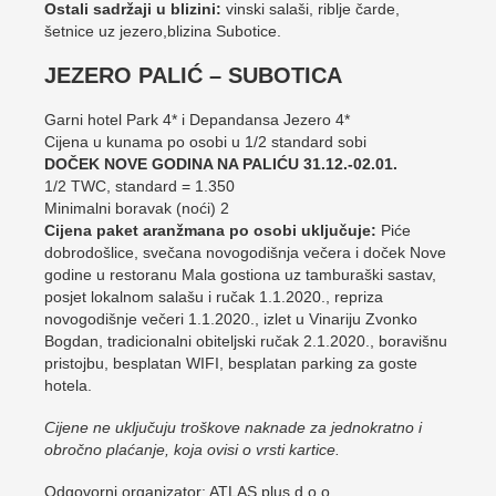
Ostali sadržaji u blizini:
vinski salaši, riblje čarde,
šetnice uz jezero,blizina Subotice.
JEZERO PALIĆ – SUBOTICA
Garni hotel Park 4* i Depandansa Jezero 4*
Cijena u kunama po osobi u 1/2 standard sobi
DOČEK NOVE GODINA NA PALIĆU 31.12.-02.01.
1/2 TWC, standard = 1.350
Minimalni boravak (noći) 2
Cijena paket aranžmana po osobi uključuje:
Piće
dobrodošlice, svečana novogodišnja večera i doček Nove
godine u restoranu Mala gostiona uz tamburaški sastav,
posjet lokalnom salašu i ručak 1.1.2020., repriza
novogodišnje večeri 1.1.2020., izlet u Vinariju Zvonko
Bogdan, tradicionalni obiteljski ručak 2.1.2020., boravišnu
pristojbu, besplatan WIFI, besplatan parking za goste
hotela.
Cijene ne uključuju troškove naknade za jednokratno i
obročno plaćanje, koja ovisi o vrsti kartice.
Odgovorni organizator: ATLAS plus d.o.o.