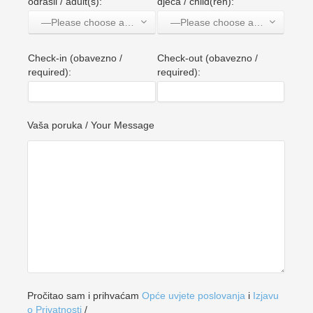
odrasli / adult(s):
djeca / child(ren):
—Please choose an option—
—Please choose an option—
Check-in (obavezno /
Check-out (obavezno /
required):
required):
Vaša poruka / Your Message
Pročitao sam i prihvaćam
Opće uvjete poslovanja
i
Izjavu
o Privatnosti
/