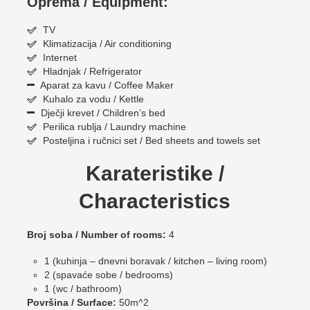
Oprema / Equipment:
TV
Klimatizacija / Air conditioning
Internet
Hladnjak / Refrigerator
Aparat za kavu / Coffee Maker
Kuhalo za vodu / Kettle
Dječji krevet / Children’s bed
Perilica rublja / Laundry machine
Posteljina i ručnici set / Bed sheets and towels set
Karateristike /
Characteristics
Broj soba / Number of rooms:
4
1 (kuhinja – dnevni boravak / kitchen – living room)
2 (spavaće sobe / bedrooms)
1 (wc / bathroom)
Površina / Surface:
50m^2